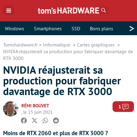
Rechercher
>
Windows
Smartphones
SSD
Bons plans
Tomshardware.fr
Informatique
Cartes graphiques
NVIDIA réajusterait sa production pour fabriquer davantage de
RTX 3000
NVIDIA réajusterait sa
production pour fabriquer
davantage de RTX 3000
RÉMI BOUVET
Com
1
, le 15 juin 2021
Facebook
Twitter
Whatsapp
Reddit
Moins de RTX 2060 et plus de RTX 3000 ?