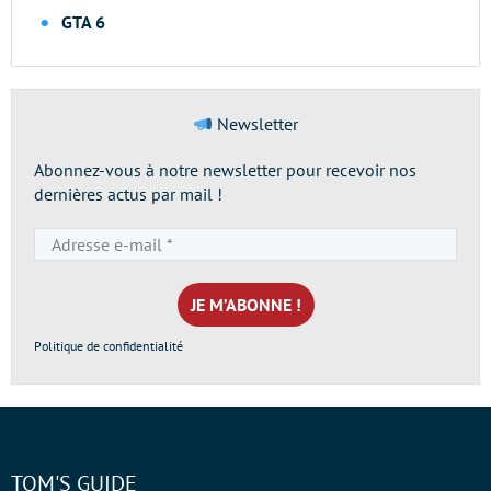
GTA 6
Newsletter
Abonnez-vous à notre newsletter pour recevoir nos
dernières actus par mail !
Adresse
e-
mail
*
Politique de confidentialité
TOM'S GUIDE