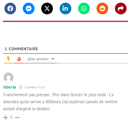
Facebook
Messenger
Twitter
Linkedin
Whatsapp
Reddit
Shar
1
COMMENTAIRE
plus ancien
Isteria
5 années il y a
Franchement pas presser . Prix dans l’excès le plus total . Ca
attendra qu’on arrive a 800euro j’accepterais jamais de mettre
autant d’argent la dedans
0