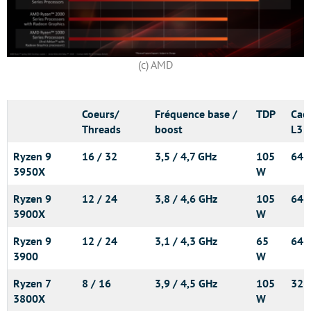
(c) AMD
Coeurs/
Fréquence base /
TDP
Cac
Threads
boost
L3
Ryzen 9
16 / 32
3,5 / 4,7 GHz
105
64 
3950X
W
Ryzen 9
12 / 24
3,8 / 4,6 GHz
105
64 
3900X
W
Ryzen 9
12 / 24
3,1 / 4,3 GHz
65
64 
3900
W
Ryzen 7
8 / 16
3,9 / 4,5 GHz
105
32 
3800X
W