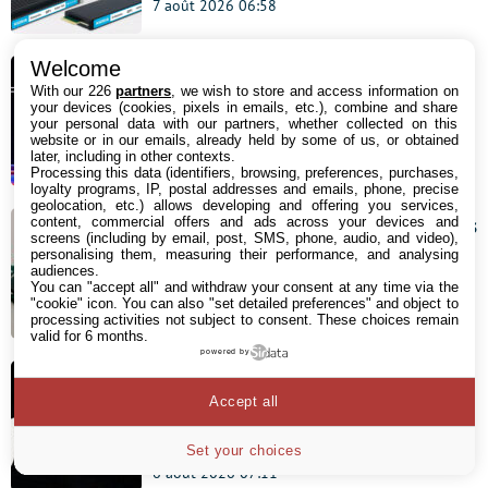
7 août 2026 06:58
Welcome
PS5 Pro : Sony active le PSSR 2.0
With our 226
partners
, we wish to store and access information on
your devices (cookies, pixels in emails, etc.), combine and share
par défaut via une mise à jour bêta
your personal data with our partners, whether collected on this
website or in our emails, already held by some of us, or obtained
later, including in other contexts.
6 août 2026 17:35
Processing this data (identifiers, browsing, preferences, purchases,
loyalty programs, IP, postal addresses and emails, phone, precise
geolocation, etc.) allows developing and offering you services,
Microsoft efface ses propres conseils
content, commercial offers and ads across your devices and
screens (including by email, post, SMS, phone, audio, and video),
gaming : la pénurie de RAM change
personalising them, measuring their performance, and analysing
audiences.
les règles
You can "accept all" and withdraw your consent at any time via the
"cookie" icon
. You can also "set detailed preferences" and object to
6 août 2026 08:20
processing activities not subject to consent. These choices remain
valid for 6 months.
powered by
Ces employés de ByteDance
Accept all
utilisent des IA américaines, ils sont
virés illico
Set your choices
6 août 2026 07:11