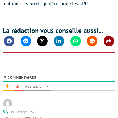
maltraite les pixels, je décortique les GPU…
La rédaction vous conseille aussi...
Facebook
Messenger
Twitter
Linkedin
Whatsapp
Reddit
Shar
7
COMMENTAIRES
plus ancien
Sly
6 années il y a