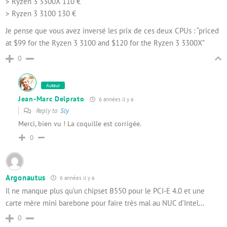
> Ryzen 3 3300X 110 €
> Ryzen 3 3100 130 €
Je pense que vous avez inversé les prix de ces deux CPUs : “priced
at $99 for the Ryzen 3 3100 and $120 for the Ryzen 3 3300X”
0
Auteur
Jean-Marc Delprato
6 années il y a
Reply to
Sly
Merci, bien vu ! La coquille est corrigée.
0
Argonautus
6 années il y a
Il ne manque plus qu’un chipset B550 pour le PCI-E 4.0 et une
carte mère mini barebone pour faire très mal au NUC d’Intel…
0