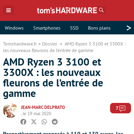
Rechercher
>
Windows
Smartphones
SSD
Bons plans
Tomshardware.fr
Dossier
AMD Ryzen 3 3100 et 3300X :
les nouveaux fleurons de l’entrée de gamme
AMD Ryzen 3 3100 et
3300X : les nouveaux
fleurons de l’entrée de
gamme
JEAN-MARC DELPRATO
Com
7
, le 19 mai 2020
Facebook
Twitter
Whatsapp
Reddit