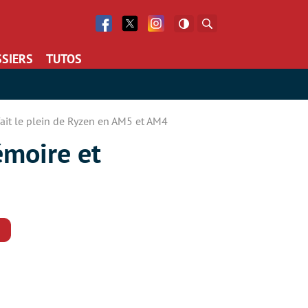
Facebook
Twitter
Facebook
Rechercher
SIERS
TUTOS
it le plein de Ryzen en AM5 et AM4
moire et
Commentaires