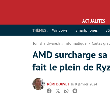
ACTUALITÉS
THÈMES :
Windows
Smartphones
S
Tomshardware.fr
Informatique
Cartes gr
AMD surcharge sa
fait le plein de R
RÉMI BOUVET
, le 8 janvier 2024
Facebook
Twitter
Whatsapp
Reddit