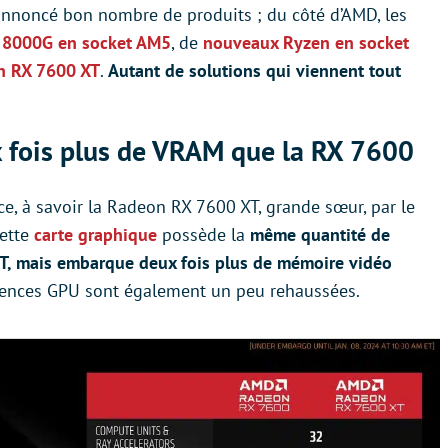
 annoncé bon nombre de produits ; du côté d’AMD, les
 8000G en socket AM5
, de
nouveaux Ryzen en socket
n RX 7600 XT
.
Autant de solutions qui viennent tout
 fois plus de VRAM que la RX 7600
e, à savoir la Radeon RX 7600 XT, grande sœur, par le
Cette
carte graphique
possède la
même quantité de
XT, mais embarque deux fois plus de mémoire vidéo
quences GPU sont également un peu rehaussées.