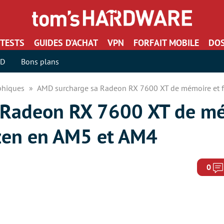
TESTS
GUIDES D’ACHAT
VPN
FORFAIT MOBILE
DOS
SD
Bons plans
aphiques
AMD surcharge sa Radeon RX 7600 XT de mémoire et fa
 Radeon RX 7600 XT de mé
yzen en AM5 et AM4
0