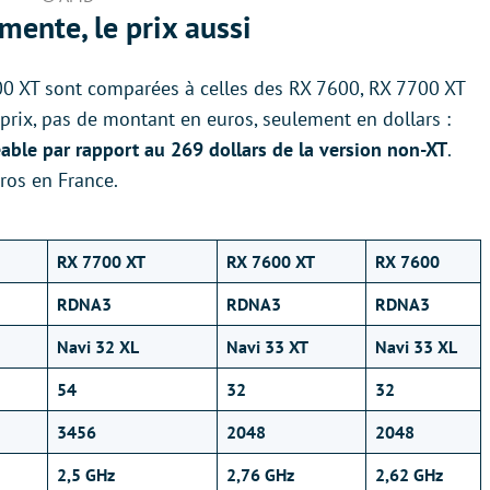
ente, le prix aussi
00 XT sont comparées à celles des RX 7600, RX 7700 XT
prix, pas de montant en euros, seulement en dollars :
eable par rapport au 269 dollars de la version non-XT
.
uros en France.
RX 7700 XT
RX 7600 XT
RX 7600
RDNA3
RDNA3
RDNA3
Navi 32 XL
Navi 33 XT
Navi 33 XL
54
32
32
3456
2048
2048
2,5 GHz
2,76 GHz
2,62 GHz