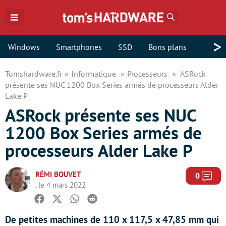
Rechercher
>
Windows
Smartphones
SSD
Bons plans
Tomshardware.fr
Informatique
Processeurs
ASRock
présente ses NUC 1200 Box Series armés de processeurs Alder
Lake P
ASRock présente ses NUC
1200 Box Series armés de
processeurs Alder Lake P
RÉMI BOUVET
Com
0
, le 4 mars 2022
Facebook
Twitter
Whatsapp
Reddit
De petites machines de 110 x 117,5 x 47,85 mm qui