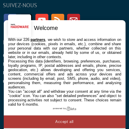
SUIVEZ-NOUS
Facebook
Twitter
Youtube
RSS
Newsletter
Welcome
With our 226
partners
, we wish to store and access information on
ENTREPRISE
À PROPOS
your devices (cookies, pixels in emails, etc.), combine and share
your personal data with our partners, whether collected on this
website or in our emails, already held by some of us, or obtained
Confidentialité et Cookies
Contact
later, including in other contexts.
Processing this data (identifiers, browsing, preferences, purchases,
Mentions légales et CGU
loyalty programs, IP, postal addresses and emails, phone, precise
geolocation, etc.) allows developing and offering you services,
Préférences Cookies
content, commercial offers and ads across your devices and
screens (including by email, post, SMS, phone, audio, and video),
Qui sommes nous
personalising them, measuring their performance, and analysing
audiences.
You can "accept all" and withdraw your consent at any time via the
"cookie" icon
. You can also "set detailed preferences" and object to
processing activities not subject to consent. These choices remain
valid for 6 months.
powered by
© 2026 Galaxie Media Tous droits réservés
Accept all