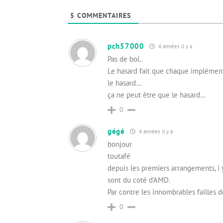
5
COMMENTAIRES
pch57000
4 années il y a
Pas de bol..
Le hasard fait que chaque impléme
le hasard…
ça ne peut être que le hasard…
0
gégé
4 années il y a
bonjour
toutafé
depuis les premiers arrangements, i y
sont du coté d’AMD.
Par contre les innombrables failles d
0