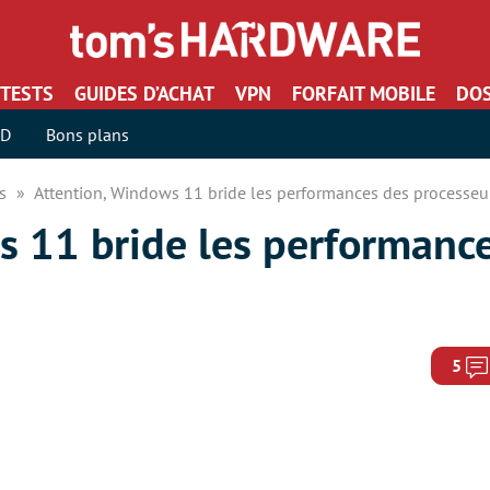
TESTS
GUIDES D’ACHAT
VPN
FORFAIT MOBILE
DOS
SD
Bons plans
rs
Attention, Windows 11 bride les performances des processe
s 11 bride les performanc
5