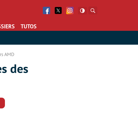
Facebook
Twitter
Facebook
Rechercher
SIERS
TUTOS
urs AMD
es des
Commentaires