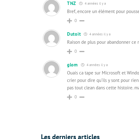
TNZ
4 années il y a
Bref, encore un élément pour pouss
0
Dutoit
4 années il y a
Raison de plus pour abandonner ce m
0
glom
4 années il y a
Ouais ca tape sur Microsoft et Wind
crier pour dire qu’ils y sont pour ri
pas tout clean dans cette histoire. ma
0
Les derniers articles