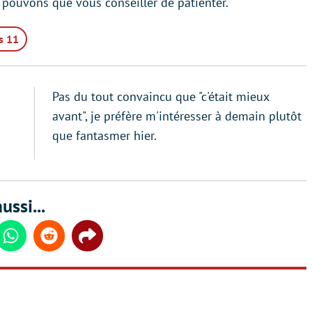
 pouvons que vous conseiller de patienter.
s 11
Pas du tout convaincu que "c'était mieux
avant", je préfère m'intéresser à demain plutôt
que fantasmer hier.
ussi...
din
Whatsapp
Reddit
Share