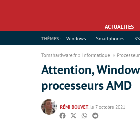
ACTUALITÉS
THÈMES :
Windows
Smartphones
S
Tomshardware.fr
Informatique
Processeu
Attention, Window
processeurs AMD
RÉMI BOUVET
, le 7 octobre 2021
Facebook
Twitter
Whatsapp
Reddit