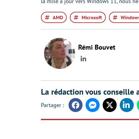
la mise à jour vers Windows 11, nous ne
AMD
Microsoft
Window
Rémi Bouvet
LinkedIn
La rédaction vous conseille a
Facebook
Messenger
Twitter
Linke