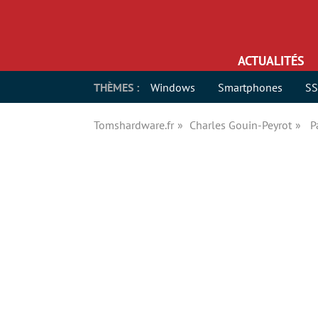
ACTUALITÉS
THÈMES :
Windows
Smartphones
S
Tomshardware.fr
Charles Gouin-Peyrot
P