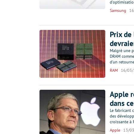
d'optimisati
Samsung
16
Prix de
devraie
Malgré une pé
DRAM comme S
d'un retourn
RAM
16/03
Apple r
dans ce
Le fabricant 
des développ
croissante à 
Apple
13/0