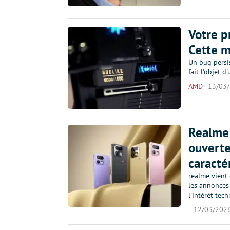
Votre p
Cette m
Un bug persis
fait l'objet d
AMD
13/03
Realme 
ouverte
caracté
realme vient 
les annonces
l'intérêt te
12/03/202