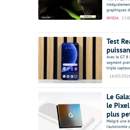
intégralement
graphiques d
NVIDIA
17/
Test Re
puissan
Avec le GT 8 
segment prem
triple capte
16/03/202
Le Gala
le Pixe
plus pe
Malgré une b
l'autonomie d