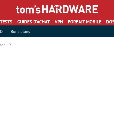
TESTS
GUIDES D’ACHAT
VPN
FORFAIT MOBILE
DOS
SD
Bons plans
age 12