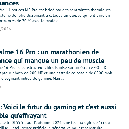
mances
ro 14 pouces M5 Pro est bridé par des contraintes thermiques
ystème de refroidissement à caloduc unique, ce qui entraîne un
formances de 30 % avec le modèle…
3/2026
alme 16 Pro : un marathonien de
ance qui manque un peu de muscle
me 16 Pro, le constructeur chinois mise sur un écran AMOLED
capteur photo de 200 MP et une batterie colossale de 6500 mAh
 le segment milieu de gamme. Mais…
6
 Voici le futur du gaming et c’est aussi
ble qu’effrayant
oilé le DLSS 5 pour l'automne 2026, une technologie de "rendu
ilise l'intelligence artificielle générative pour reconstruire