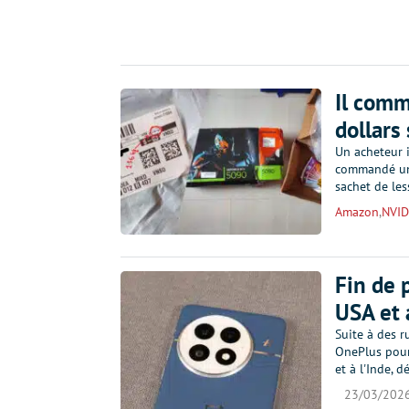
Il comm
dollars
Un acheteur i
commandé une
sachet de les
Amazon
,
NVID
Fin de 
USA et
Suite à des r
OnePlus pourr
et à l'Inde, 
23/03/202