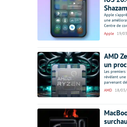
Shazam 
Apple s'appr
une améliora
Centre de con
Apple
19/0
AMD Zen
un proc
Les premiers
révèlent une 
parvenant déj
AMD
18/03
MacBook
surchau