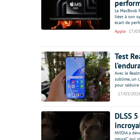
perfor
Le MacBook P
liées à son s
écart de per
Apple
17/0
Test Re
l’endur
Avec le Real
sublime, un 
pour séduire
17/03/202
DLSS 5 :
incroya
NVIDIA a dév
neural" qui ut