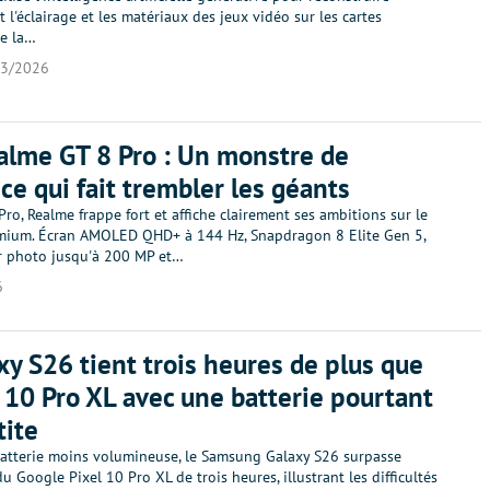
 l'éclairage et les matériaux des jeux vidéo sur les cartes
e la…
03/2026
alme GT 8 Pro : Un monstre de
ce qui fait trembler les géants
Pro, Realme frappe fort et affiche clairement ses ambitions sur le
ium. Écran AMOLED QHD+ à 144 Hz, Snapdragon 8 Elite Gen 5,
ur photo jusqu'à 200 MP et…
6
xy S26 tient trois heures de plus que
l 10 Pro XL avec une batterie pourtant
tite
atterie moins volumineuse, le Samsung Galaxy S26 surpasse
u Google Pixel 10 Pro XL de trois heures, illustrant les difficultés