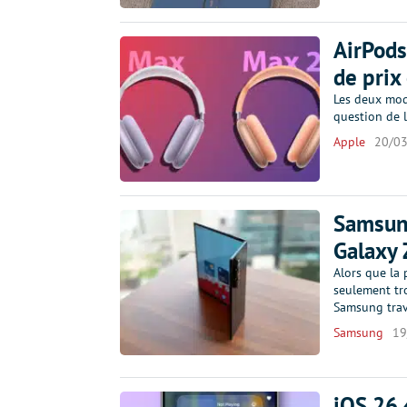
AirPods
de prix 
Les deux modè
question de l
Apple
20/0
Samsung
Galaxy 
Alors que la 
seulement tr
Samsung trava
Samsung
19
iOS 26.