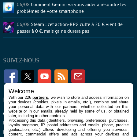
06/08
Comment Gemini va vous aider à résoudre les
problèmes de votre smartphone
06/08
Steam : cet action-RPG culte à 20 € vient de
passer à 0 €, mais ça ne durera pas
SUIVEZ-NOUS
Facebook
Twitter
Youtube
RSS
Newsletter
Welcome
With our 226
partners
, we wish to store and access information on
ENTREPRISE
À PROPOS
your devices (cookies, pixels in emails, etc.), combine and share
your personal data with our partners, whether collected on this
website or in our emails, already held by some of us, or obtained
Confidentialité et Cookies
Contact
later, including in other contexts.
Processing this data (identifiers, browsing, preferences, purchases,
Mentions légales et CGU
loyalty programs, IP, postal addresses and emails, phone, precise
geolocation, etc.) allows developing and offering you services,
Préférences Cookies
content, commercial offers and ads across your devices and