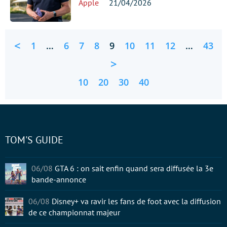
Apple
21/04/2026
<
1
…
6
7
8
9
10
11
12
…
43
>
10
20
30
40
TOM'S GUIDE
06/08
GTA 6 : on sait enfin quand sera diffusée la 3e
bande-annonce
06/08
Disney+ va ravir les fans de foot avec la diffusion
de ce championnat majeur