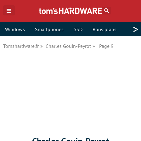
Rechercher
>
Windows
Smartphones
SSD
Bons plans
Tomshardware.fr
Charles Gouin-Peyrot
Page 9