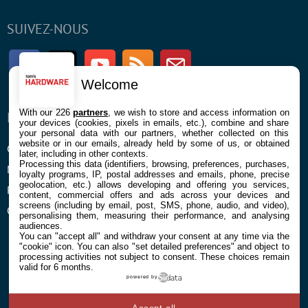
SUIVEZ-NOUS
Facebook
Twitter
Youtube
RSS
Newsletter
Welcome
With our 226
partners
, we wish to store and access information on
ENTREPRISE
À PROPOS
your devices (cookies, pixels in emails, etc.), combine and share
your personal data with our partners, whether collected on this
website or in our emails, already held by some of us, or obtained
Confidentialité et Cookies
Contact
later, including in other contexts.
Processing this data (identifiers, browsing, preferences, purchases,
Mentions légales et CGU
loyalty programs, IP, postal addresses and emails, phone, precise
geolocation, etc.) allows developing and offering you services,
Préférences Cookies
content, commercial offers and ads across your devices and
screens (including by email, post, SMS, phone, audio, and video),
Qui sommes nous
personalising them, measuring their performance, and analysing
audiences.
You can "accept all" and withdraw your consent at any time via the
"cookie" icon
. You can also "set detailed preferences" and object to
processing activities not subject to consent. These choices remain
valid for 6 months.
powered by
© 2026 Galaxie Media Tous droits réservés