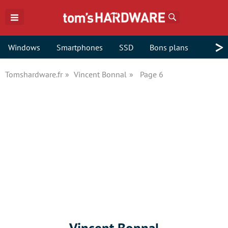
Rechercher
>
Windows
Smartphones
SSD
Bons plans
Tomshardware.fr
Vincent Bonnal
Page 6