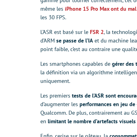
gamme pour tourner correctement, cet o
même les
iPhone 15 Pro Max ont du mal 
les 30 FPS.
L’ASR est basé sur le
FSR 2
, la technolog
d’ARM
se passe de l’IA
et du machine lear
point faible, c’est au contraire une qualit
Les smartphones capables de
gérer des 
la définition via un algorithme intelligen
uniquement.
Les premiers
tests de l’ASR sont encour
d’augmenter les
performances en jeu d
Qualcomm. De plus, contrairement au GSR
en
limitant le nombre d’artefacts visuels
Enfin, cerise sur le gâteau, la
consommat