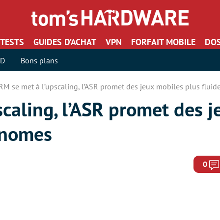
TESTS
GUIDES D’ACHAT
VPN
FORFAIT MOBILE
DOS
SD
Bons plans
RM se met à l’upscaling, l’ASR promet des jeux mobiles plus flui
caling, l’ASR promet des 
conomes
0