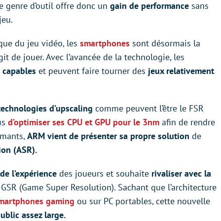
ce genre d’outil offre donc un
gain de performance
sans
jeu.
ique du jeu vidéo, les
smartphones
sont désormais la
git de jouer. Avec l’avancée de la technologie, les
s capables
et peuvent faire tourner des
jeux relativement
technologies d’upscaling
comme peuvent l’être le FSR
us
d’optimiser ses CPU et GPU pour le 3nm
afin de rendre
rmants,
ARM vient de présenter sa propre solution
de
ion (ASR).
 de l’expérience
des joueurs et souhaite
rivaliser avec la
 GSR (Game Super Resolution). Sachant que l’architecture
martphones gaming
ou sur PC portables, cette nouvelle
ublic assez large.