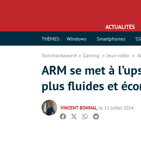
ACTUALITÉS
THÈMES :
Windows
Smartphones
S
Tomshardware.fr
Gaming
Jeux-vidéo
A
ARM se met à l’ups
plus fluides et é
VINCENT BONNAL
, le 11 juillet 2024
Facebook
Twitter
Whatsapp
Reddit