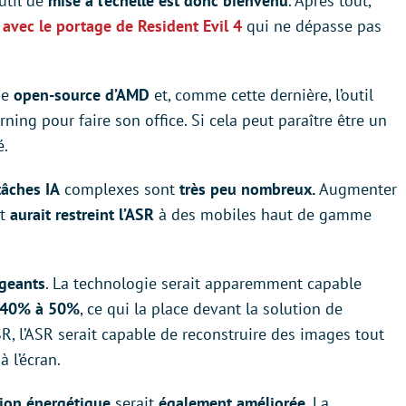
util de
mise à l’échelle est donc bienvenu
. Après tout,
avec le portage de Resident Evil 4
qui ne dépasse pas
ie
open-source d’AMD
et, comme cette dernière, l’outil
ning pour faire son office. Si cela peut paraître être un
é.
tâches IA
complexes sont
très peu nombreux.
Augmenter
t
aurait restreint l’ASR
à des mobiles haut de gamme
ageants
. La technologie serait apparemment capable
e 40% à 50%
, ce qui la place devant la solution de
, l’ASR serait capable de reconstruire des images tout
à l’écran.
ion énergétique
serait
également améliorée
. La