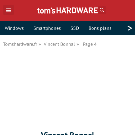
Rechercher
>
Windows
Smartphones
SSD
Bons plans
Tomshardware.fr
Vincent Bonnal
Page 4