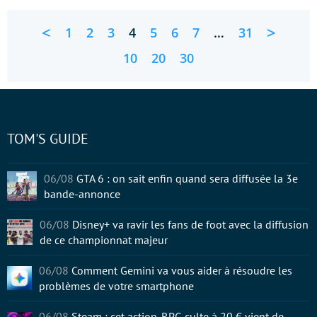
<
>
1
2
3
4
5
6
7
…
31
10
20
30
TOM'S GUIDE
06/08
GTA 6 : on sait enfin quand sera diffusée la 3e
bande-annonce
06/08
Disney+ va ravir les fans de foot avec la diffusion
de ce championnat majeur
06/08
Comment Gemini va vous aider à résoudre les
problèmes de votre smartphone
06/08
Steam : cet action-RPG culte à 20 € vient de