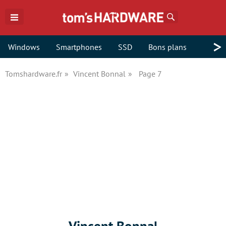
Rechercher
>
Windows
Smartphones
SSD
Bons plans
Tomshardware.fr
Vincent Bonnal
Page 7