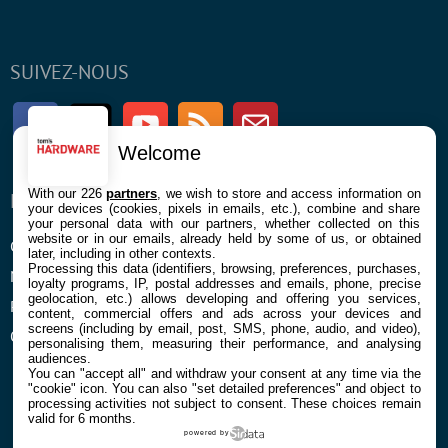
SUIVEZ-NOUS
Facebook
Twitter
Youtube
RSS
Newsletter
Welcome
With our 226
partners
, we wish to store and access information on
ENTREPRISE
À PROPOS
your devices (cookies, pixels in emails, etc.), combine and share
your personal data with our partners, whether collected on this
website or in our emails, already held by some of us, or obtained
Confidentialité et Cookies
Contact
later, including in other contexts.
Processing this data (identifiers, browsing, preferences, purchases,
Mentions légales et CGU
loyalty programs, IP, postal addresses and emails, phone, precise
geolocation, etc.) allows developing and offering you services,
Préférences Cookies
content, commercial offers and ads across your devices and
screens (including by email, post, SMS, phone, audio, and video),
Qui sommes nous
personalising them, measuring their performance, and analysing
audiences.
You can "accept all" and withdraw your consent at any time via the
"cookie" icon
. You can also "set detailed preferences" and object to
processing activities not subject to consent. These choices remain
valid for 6 months.
powered by