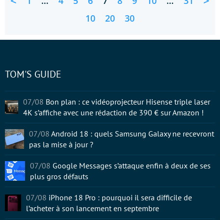
<
>
1
…
4
5
6
7
8
9
10
…
31
10
20
30
TOM'S GUIDE
07/08
Bon plan : ce vidéoprojecteur Hisense triple laser
4K s’affiche avec une rédaction de 390 € sur Amazon !
07/08
Android 18 : quels Samsung Galaxy ne recevront
pas la mise à jour ?
07/08
Google Messages s’attaque enfin à deux de ses
plus gros défauts
07/08
iPhone 18 Pro : pourquoi il sera difficile de
l’acheter à son lancement en septembre