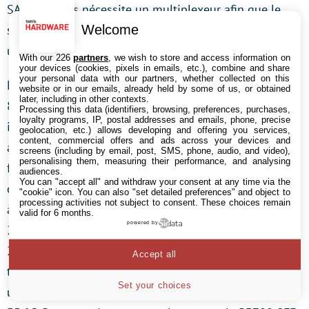
SATA Express nécessite un multiplexeur afin que le
Welcome
système sache quelle interface (SATA ou PCIe) est
utilisée par le périphérique.
With our 226
partners
, we wish to store and access information on
your devices (cookies, pixels in emails, etc.), combine and share
your personal data with our partners, whether collected on this
Malheureusement, nous n’avons pas de P3700 SFF-
website or in our emails, already held by some of us, or obtained
later, including in other contexts.
8639 à tester alors que nous avons quelques
Processing this data (identifiers, browsing, preferences, purchases,
loyalty programs, IP, postal addresses and emails, phone, precise
inquiétudes : bien que ses performances soient
geolocation, etc.) allows developing and offering you services,
content, commercial offers and ads across your devices and
annoncées au même niveau que celles du P3700 au
screens (including by email, post, SMS, phone, audio, and video),
personalising them, measuring their performance, and analysing
format carte PCIe, les conditions d’utilisation sont
audiences.
You can "accept all" and withdraw your consent at any time via the
complètement différentes : la plage thermique va de 0
"cookie" icon
. You can also "set detailed preferences" and object to
processing activities not subject to consent. These choices remain
à 55°C pour le second contre 0-35 pour les modèles
valid for 6 months.
powered by
2,5 pouces. Le P3700 format carte ne nécessite que
200-300 LFM (valeurs classiques) pour atteindre ces
Accept all
températures, tandis que le format 2,5 pouces appelle
Set your choices
un flux d’air nettement plus conséquent pour atteindre