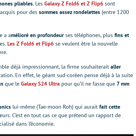
ones pliables
. Les
Galaxy Z Fold6 et Z Flip6
sont
 acquis pour des
sommes assez rondelettes
(entre 1200
ne a a
mélioré en profondeur
ses téléphones, plus
fins et
des.
Les Z Fold6 et Flip6
se veulent être la nouvelle
re.
mble déjà impressionnant, la firme souhaiterait
aller
tion. En effet, le géant sud-coréen pense déjà à la suite
in
que le
Galaxy S24 Ultra
pour qu’il ne fasse que
7 mm
onics
lui-même (Tae-moon Roh) qui aurait
fait cette
urs. C’est en tout cas ce que prétend un rapport de
ialisé dans l’économie.