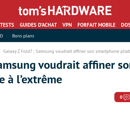
TESTS
GUIDES D’ACHAT
VPN
FORFAIT MOBILE
DOS
SD
Bons plans
Galaxy Z Fold7 : Samsung voudrait affiner son smartphone pliab
amsung voudrait affiner s
e à l’extrême
0