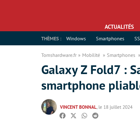
ACTUALITÉS
THÈMES :
Windows
Smartphones
S
Tomshardware.fr
Mobilité
Smartphones
Galaxy Z Fold7 : S
smartphone pliabl
VINCENT BONNAL
, le 18 juillet 2024
Facebook
Twitter
Whatsapp
Reddit