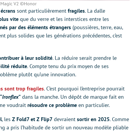
Magic V2 ©Honor
 écrans
sont particulièrement
fragiles
. La dalle
plus vite
que du verre et les interstices entre les
més par des éléments étrangers
(poussières, terre, eau,
ient plus solides que les générations précédentes, c’est
ontribuer à leur solidité
. La réduire serait prendre le
lité réduite
. Compte tenu du prix moyen de ses
problème plutôt qu’une innovation.
ns sont trop fragiles
. C’est pourquoi l’entreprise pourrait
“
Ironflex
”
dans la manche. Un dépôt de marque fait en
rme voudrait
résoudre ce problème
en particulier.
l
, les
Z Fold7 et Z Flip7
devraient
sortir en 2025
. Comme
 a pris l’habitude de sortir un nouveau modèle pliable