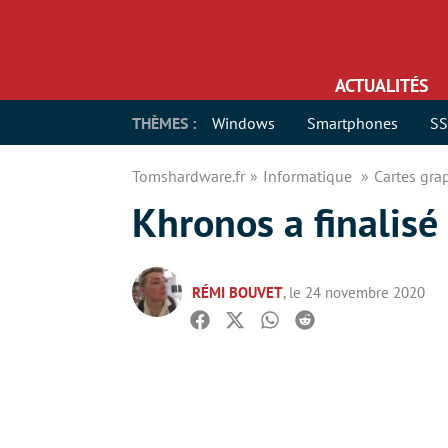
ACTUALITÉS
THÈMES :
Windows
Smartphones
S
Tomshardware.fr
Informatique
Cartes gr
Khronos a finalisé
RÉMI BOUVET
, le 24 novembre 2020
Facebook
Twitter
Whatsapp
Reddit