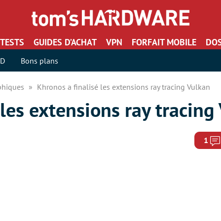
TESTS
GUIDES D’ACHAT
VPN
FORFAIT MOBILE
DOS
SD
Bons plans
aphiques
Khronos a finalisé les extensions ray tracing Vulkan
 les extensions ray tracing
1