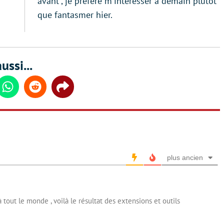
avant", je préfère m'intéresser à demain plutôt
que fantasmer hier.
ussi...
din
Whatsapp
Reddit
Share
plus ancien
 tout le monde , voilà le résultat des extensions et outils