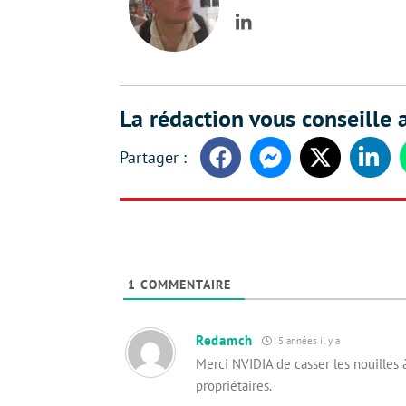
LinkedIn
La rédaction vous conseille a
Facebook
Messenger
Twitter
Linke
1
COMMENTAIRE
Redamch
5 années il y a
Merci NVIDIA de casser les nouilles à
propriétaires.