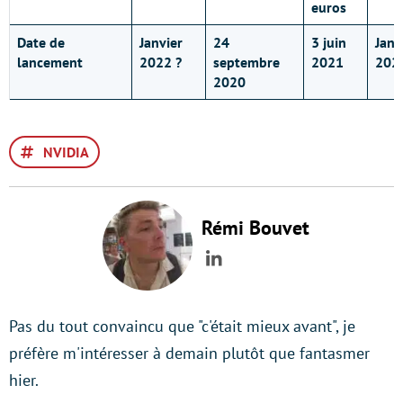
euros
Date de
Janvier
24
3 juin
Janv
lancement
2022 ?
septembre
2021
202
2020
NVIDIA
Rémi Bouvet
LinkedIn
Pas du tout convaincu que "c'était mieux avant", je
préfère m'intéresser à demain plutôt que fantasmer
hier.