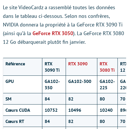
Le site VideoCardz a rassemblé toutes les données
dans le tableau ci-dessous. Selon nos confrères,
NVIDIA donnera la propriété à la GeForce RTX 3090 Ti
(ainsi qu’à la
GeForce RTX 3050
). La GeForce RTX 3080
12 Go débarquerait plutôt fin janvier.
Référence
RTX
RTX 3090
RTX
RTX
3090 Ti
3080 Ti
12 
GPU
GA102-
GA102-300
GA102-
GA1
350
225
220
SM
84
82
80
70
Cœurs CUDA
10752
10496
10240
896
Cœurs RT
84
82
80
70