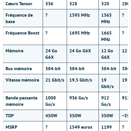
Cœurs Tensor
336
328
320
280
Fréquence de
?
1395 MHz
1365
?
base
MHz
Fréquence Boost
?
1695 MHz
1665
?
MHz
Mémoire
24 Go
24 Go G6X
12 Go
12 
G6X
G6X
Bus mémoire
384-bit
384-bit
384-bit
384-
Vitesse mémoire
21 Gbit/s
19.5 Gbit/s
19
19 G
Gbit/s
Bande passante
1008
936 Go/s
912
912
mémoire
Go/s
Go/s
TDP
450W
350W
350W
~35
MSRP
?
1549 euros
1199
?