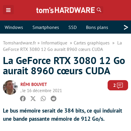
Rechercher
>
Windows
Smartphones
SSD
Bons plans
Tomshardware.fr
Informatique
Cartes graphiques
La
GeForce RTX 3080 12 Go aurait 8960 cœurs CUDA
La GeForce RTX 3080 12 Go
aurait 8960 cœurs CUDA
RÉMI BOUVET
Com
2
, le 16 décembre 2021
Facebook
Twitter
Whatsapp
Reddit
Le bus mémoire serait de 384 bits, ce qui induirait
une bande passante mémoire de 912 Go/s.