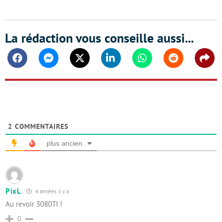
La rédaction vous conseille aussi...
Facebook
Messenger
Twitter
Linkedin
Whatsapp
Reddit
Shar
2
COMMENTAIRES
plus ancien
PixL
4 années il y a
Au revoir 3080TI !
0