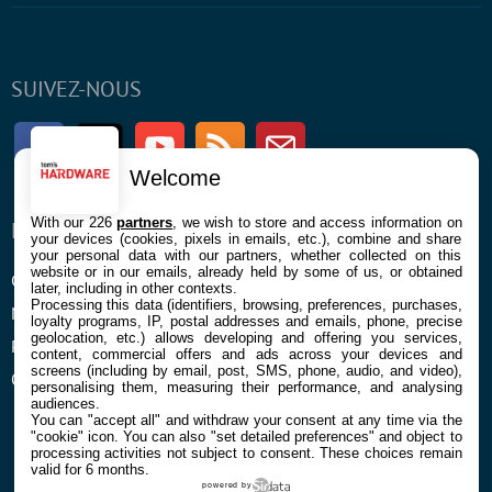
SUIVEZ-NOUS
Facebook
Twitter
Youtube
RSS
Newsletter
Welcome
With our 226
partners
, we wish to store and access information on
ENTREPRISE
À PROPOS
your devices (cookies, pixels in emails, etc.), combine and share
your personal data with our partners, whether collected on this
website or in our emails, already held by some of us, or obtained
Confidentialité et Cookies
Contact
later, including in other contexts.
Processing this data (identifiers, browsing, preferences, purchases,
Mentions légales et CGU
loyalty programs, IP, postal addresses and emails, phone, precise
geolocation, etc.) allows developing and offering you services,
Préférences Cookies
content, commercial offers and ads across your devices and
screens (including by email, post, SMS, phone, audio, and video),
Qui sommes nous
personalising them, measuring their performance, and analysing
audiences.
You can "accept all" and withdraw your consent at any time via the
"cookie" icon
. You can also "set detailed preferences" and object to
processing activities not subject to consent. These choices remain
valid for 6 months.
powered by