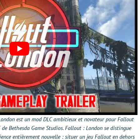
 London est un mod DLC ambitieux et novateur pour Fallout
15 de Bethesda Game Studios. Fallout : London se distingue
nce entièrement nouvelle : situer un jeu Fallout en dehors