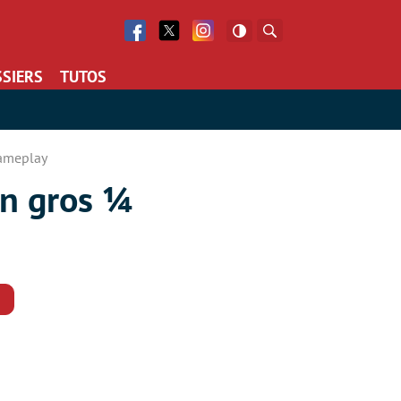
Facebook
Twitter
Facebook
Rechercher
SIERS
TUTOS
gameplay
un gros ¼
Commentaires