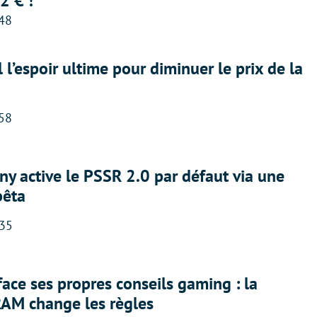
2 € !
:48
l l’espoir ultime pour diminuer le prix de la
:58
ny active le PSSR 2.0 par défaut via une
bêta
:35
face ses propres conseils gaming : la
RAM change les règles