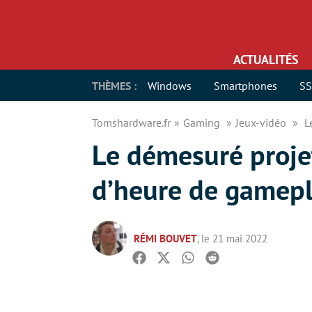
ACTUALITÉS
THÈMES :
Windows
Smartphones
S
Tomshardware.fr
Gaming
Jeux-vidéo
L
Le démesuré proje
d’heure de gamep
RÉMI BOUVET
, le 21 mai 2022
Facebook
Twitter
Whatsapp
Reddit