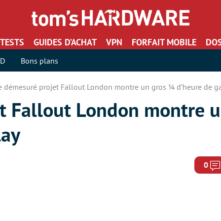
TESTS
GUIDES D’ACHAT
VPN
FORFAIT MOBILE
DOS
SD
Bons plans
e démesuré projet Fallout London montre un gros ¼ d’heure de 
t Fallout London montre 
lay
0