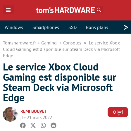
Rechercher
>
Windows
Smartphones
SSD
Bons plans
Tomshardware.fr
Gaming
Consoles
Le service Xbox
Cloud Gaming est disponible sur Steam Deck via Microsoft
Edge
Le service Xbox Cloud
Gaming est disponible sur
Steam Deck via Microsoft
Edge
RÉMI BOUVET
Com
0
, le 21 mars 2022
Facebook
Twitter
Whatsapp
Reddit