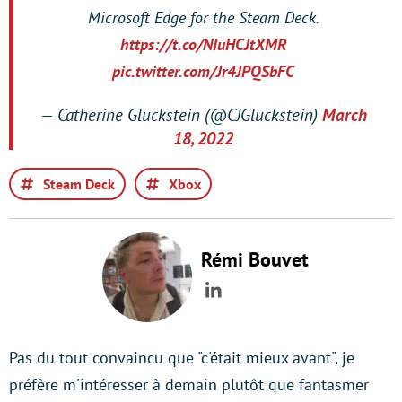
Microsoft Edge for the Steam Deck.
https://t.co/NIuHCJtXMR
pic.twitter.com/Jr4JPQSbFC
— Catherine Gluckstein (@CJGluckstein)
March
18, 2022
Steam Deck
Xbox
Rémi Bouvet
LinkedIn
Pas du tout convaincu que "c'était mieux avant", je
préfère m'intéresser à demain plutôt que fantasmer