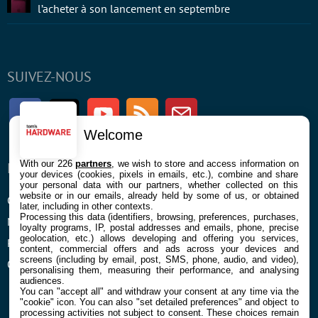
l’acheter à son lancement en septembre
SUIVEZ-NOUS
Facebook
Twitter
Youtube
RSS
Newsletter
Welcome
With our 226
partners
, we wish to store and access information on
ENTREPRISE
À PROPOS
your devices (cookies, pixels in emails, etc.), combine and share
your personal data with our partners, whether collected on this
website or in our emails, already held by some of us, or obtained
Confidentialité et Cookies
Contact
later, including in other contexts.
Processing this data (identifiers, browsing, preferences, purchases,
Mentions légales et CGU
loyalty programs, IP, postal addresses and emails, phone, precise
geolocation, etc.) allows developing and offering you services,
Préférences Cookies
content, commercial offers and ads across your devices and
screens (including by email, post, SMS, phone, audio, and video),
Qui sommes nous
personalising them, measuring their performance, and analysing
audiences.
You can "accept all" and withdraw your consent at any time via the
"cookie" icon
. You can also "set detailed preferences" and object to
processing activities not subject to consent. These choices remain