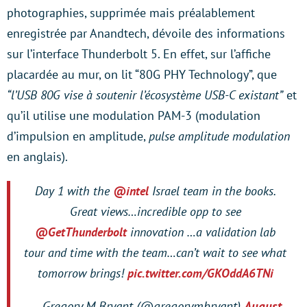
photographies, supprimée mais préalablement
enregistrée par Anandtech, dévoile des informations
sur l’interface Thunderbolt 5. En effet, sur l’affiche
placardée au mur, on lit “80G PHY Technology”, que
“l’USB 80G vise à soutenir l’écosystème USB-C existant”
et
qu’il utilise une modulation PAM-3 (modulation
d’impulsion en amplitude,
pulse amplitude modulation
en anglais).
Day 1 with the
@intel
Israel team in the books.
Great views…incredible opp to see
@GetThunderbolt
innovation …a validation lab
tour and time with the team…can’t wait to see what
tomorrow brings!
pic.twitter.com/GKOddA6TNi
— Gregory M Bryant (@gregorymbryant)
August