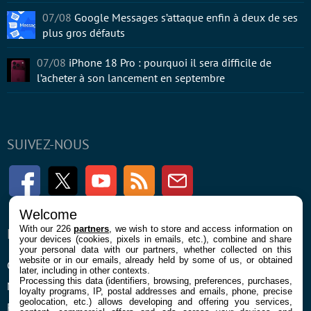
07/08
Google Messages s’attaque enfin à deux de ses
plus gros défauts
07/08
iPhone 18 Pro : pourquoi il sera difficile de
l’acheter à son lancement en septembre
SUIVEZ-NOUS
Facebook
Twitter
Youtube
RSS
Newsletter
Welcome
With our 226
partners
, we wish to store and access information on
ENTREPRISE
À PROPOS
your devices (cookies, pixels in emails, etc.), combine and share
your personal data with our partners, whether collected on this
website or in our emails, already held by some of us, or obtained
Confidentialité et Cookies
Contact
later, including in other contexts.
Processing this data (identifiers, browsing, preferences, purchases,
Mentions légales et CGU
loyalty programs, IP, postal addresses and emails, phone, precise
geolocation, etc.) allows developing and offering you services,
Préférences Cookies