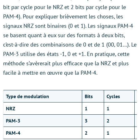
bit par cycle pour le NRZ et 2 bits par cycle pour le
PAM-4). Pour expliquer brièvement les choses, les
signaux NRZ sont binaires (0 et 1). Les signaux PAM-4
se basent quant à eux sur des formats à deux bits,
c’est-à-dire des combinaisons de 0 et de 1 (00, 01…). Le
PAM-3 utilise des états -1, 0 et +1. En pratique, cette
méthode s’avèrerait plus efficace que la NRZ et plus
facile à mettre en œuvre que la PAM-4.
Type de modulation
Bits
Cycles
B
NRZ
1
1
1
PAM-3
3
2
1
PAM-4
2
1
2