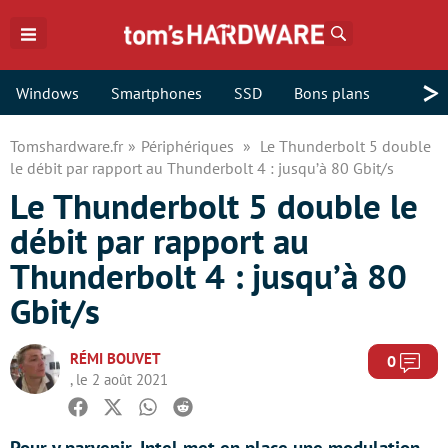
Rechercher
>
Windows
Smartphones
SSD
Bons plans
Tomshardware.fr
Périphériques
Le Thunderbolt 5 double
le débit par rapport au Thunderbolt 4 : jusqu’à 80 Gbit/s
Le Thunderbolt 5 double le
débit par rapport au
Thunderbolt 4 : jusqu’à 80
Gbit/s
RÉMI BOUVET
Com
0
, le 2 août 2021
Facebook
Twitter
Whatsapp
Reddit