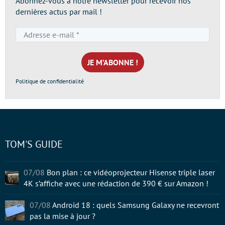
Abonnez-vous à notre newsletter pour recevoir nos
dernières actus par mail !
Adresse
e-
mail
*
Politique de confidentialité
TOM'S GUIDE
07/08
Bon plan : ce vidéoprojecteur Hisense triple laser
4K s’affiche avec une rédaction de 390 € sur Amazon !
07/08
Android 18 : quels Samsung Galaxy ne recevront
pas la mise à jour ?