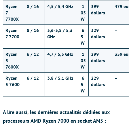
Ryzen
8 / 16
4,5 / 5,4 GHz
1
399
479 eu
7
05
dollars
7700X
W
Ryzen
8 / 16
3,6-3,8 / 5,3
6
329
–
7 7700
GHz
5
dollars
W
Ryzen
6 / 12
4,7 / 5,3 GHz
1
299
359 eu
5
05
dollars
7600X
W
Ryzen
6 / 12
3,8 / 5,1 GHz
6
229
–
5 7600
5
dollars
W
A lire aussi, les dernières actualités dédiées aux
processeurs AMD Ryzen 7000 en socket AM5 :