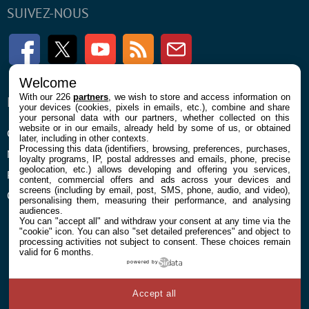
SUIVEZ-NOUS
Facebook
Twitter
Youtube
RSS
Newsletter
Welcome
With our 226
partners
, we wish to store and access information on
ENTREPRISE
À PROPOS
your devices (cookies, pixels in emails, etc.), combine and share
your personal data with our partners, whether collected on this
website or in our emails, already held by some of us, or obtained
Confidentialité et Cookies
Contact
later, including in other contexts.
Processing this data (identifiers, browsing, preferences, purchases,
Mentions légales et CGU
loyalty programs, IP, postal addresses and emails, phone, precise
geolocation, etc.) allows developing and offering you services,
Préférences Cookies
content, commercial offers and ads across your devices and
screens (including by email, post, SMS, phone, audio, and video),
Qui sommes nous
personalising them, measuring their performance, and analysing
audiences.
You can "accept all" and withdraw your consent at any time via the
"cookie" icon
. You can also "set detailed preferences" and object to
processing activities not subject to consent. These choices remain
valid for 6 months.
powered by
© 2026 Galaxie Media Tous droits réservés
Accept all