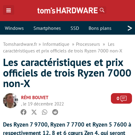
Rechercher
>
Windows
Smartphones
SSD
Bons plans
Tomshardware.fr
Informatique
Processeurs
Les
caractéristiques et prix officiels de trois Ryzen 7000 non-X
Les caractéristiques et prix
officiels de trois Ryzen 7000
non-X
RÉMI BOUVET
Com
0
, le 19 décembre 2022
Facebook
Twitter
Whatsapp
Reddit
Des Ryzen 7 9700, Ryzen 7 7700 et Ryzen 5 7600 à
respectivement 12, 8 et 6 cœurs Zen 4, qui seront