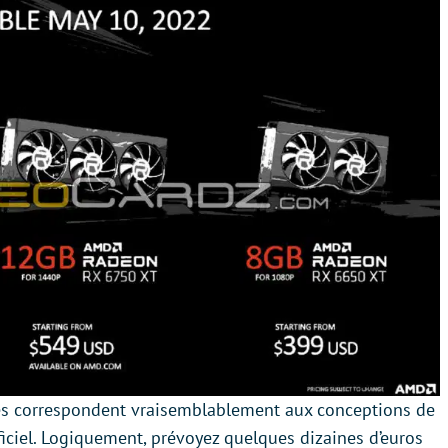
es correspondent vraisemblablement aux conceptions de
ficiel. Logiquement, prévoyez quelques dizaines d’euros