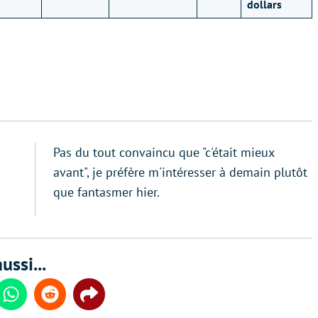
dollars
Pas du tout convaincu que "c'était mieux
avant", je préfère m'intéresser à demain plutôt
que fantasmer hier.
ussi...
din
Whatsapp
Reddit
Share