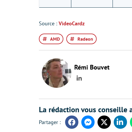
Source :
VideoCardz
AMD
Radeon
Rémi Bouvet
LinkedIn
La rédaction vous conseille a
Facebook
Messenger
Twitter
Linke