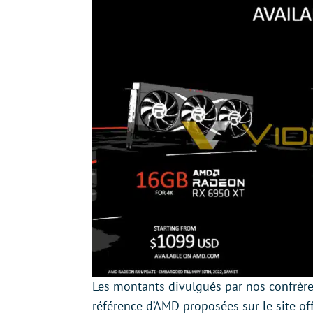
Les montants divulgués par nos confrèr
référence d’AMD proposées sur le site of