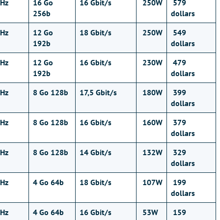
Hz
16 Go
16 Gbit/s
250W
579
256b
dollars
Hz
12 Go
18 Gbit/s
250W
549
192b
dollars
Hz
12 Go
16 Gbit/s
230W
479
192b
dollars
Hz
8 Go 128b
17,5 Gbit/s
180W
399
dollars
Hz
8 Go 128b
16 Gbit/s
160W
379
dollars
Hz
8 Go 128b
14 Gbit/s
132W
329
dollars
Hz
4 Go 64b
18 Gbit/s
107W
199
dollars
Hz
4 Go 64b
16 Gbit/s
53W
159