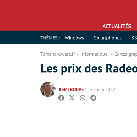
ACTUALITÉS
THÈMES :
Windows
Smartphones
S
Tomshardware.fr
Informatique
Cartes gr
Les prix des Rade
RÉMI BOUVET
, le 6 mai 2022
Facebook
Twitter
Whatsapp
Reddit