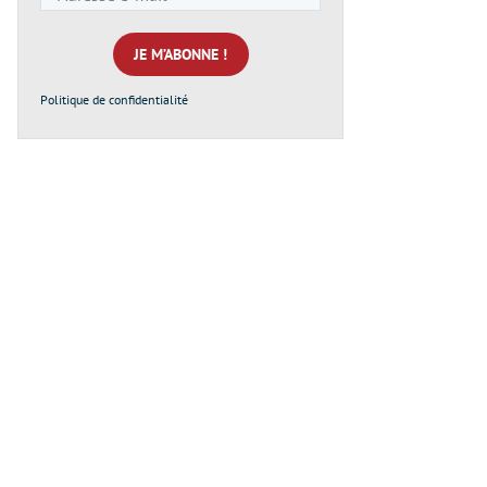
e-
mail
*
Politique de confidentialité