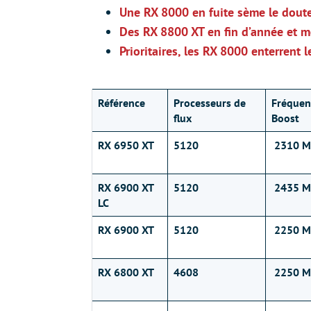
Une RX 8000 en fuite sème le dout
Des RX 8800 XT en fin d’année et 
Prioritaires, les RX 8000 enterren
Référence
Processeurs de
Fréquen
flux
Boost
RX 6950 XT
5120
2310 M
RX 6900 XT
5120
2435 M
LC
RX 6900 XT
5120
2250 M
RX 6800 XT
4608
2250 M