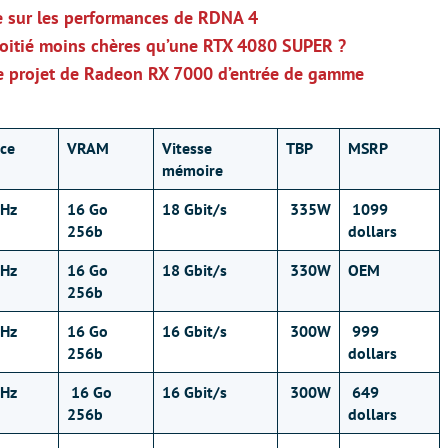
e sur les performances de RDNA 4
moitié moins chères qu’une RTX 4080 SUPER ?
t le projet de Radeon RX 7000 d’entrée de gamme
ce
VRAM
Vitesse
TBP
MSRP
mémoire
Hz
16 Go
18 Gbit/s
335W
1099
256b
dollars
Hz
16 Go
18 Gbit/s
330W
OEM
256b
Hz
16 Go
16 Gbit/s
300W
999
256b
dollars
Hz
16 Go
16 Gbit/s
300W
649
256b
dollars