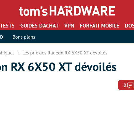
TESTS
GUIDES D’ACHAT
VPN
FORFAIT MOBILE
DOS
SD
Bons plans
aphiques
Les prix des Radeon RX 6X50 XT dévoilés
on RX 6X50 XT dévoilés
0