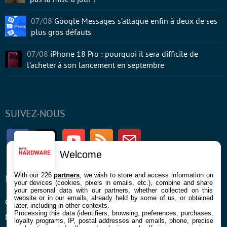
07/08
Google Messages s’attaque enfin à deux de ses
plus gros défauts
07/08
iPhone 18 Pro : pourquoi il sera difficile de
l’acheter à son lancement en septembre
SUIVEZ-NOUS
Facebook
Twitter
Youtube
RSS
Newsletter
Welcome
With our 226
partners
, we wish to store and access information on
ENTREPRISE
À PROPOS
your devices (cookies, pixels in emails, etc.), combine and share
your personal data with our partners, whether collected on this
website or in our emails, already held by some of us, or obtained
Confidentialité et Cookies
Contact
later, including in other contexts.
Processing this data (identifiers, browsing, preferences, purchases,
Mentions légales et CGU
loyalty programs, IP, postal addresses and emails, phone, precise