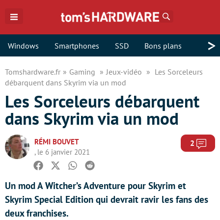
Rechercher
>
Windows
Smartphones
SSD
Bons plans
Tomshardware.fr
Gaming
Jeux-vidéo
Les Sorceleurs
débarquent dans Skyrim via un mod
Les Sorceleurs débarquent
dans Skyrim via un mod
RÉMI BOUVET
Com
2
, le 6 janvier 2021
Facebook
Twitter
Whatsapp
Reddit
Un mod A Witcher’s Adventure pour Skyrim et
Skyrim Special Edition qui devrait ravir les fans des
deux franchises.