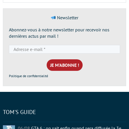
Newsletter
Abonnez-vous à notre newsletter pour recevoir nos
dernières actus par mail !
Adresse
e-
mail
*
Politique de confidentialité
TOM'S GUIDE
06/08
GTA 6 : on sait enfin quand sera diffusée la 3e