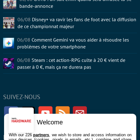
bande-annonce
06/08
Disney+ va ravir les fans de foot avec la diffusion
de ce championnat majeur
06/08
Comment Gemini va vous aider à résoudre les
problèmes de votre smartphone
06/08
Steam : cet action-RPG culte à 20 € vient de
passer à 0 €, mais ça ne durera pas
SUIVEZ-NOUS
Facebook
Twitter
Youtube
RSS
Newsletter
Welcome
With our 226
partners
, we wish to store and access information on
ENTREPRISE
À PROPOS
your devices (cookies, pixels in emails, etc.), combine and share