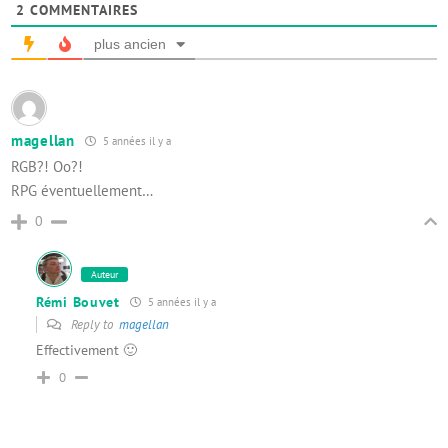
2
COMMENTAIRES
plus ancien
magellan
5 années il y a
RGB?! Oo?!
RPG éventuellement…
0
Auteur
Rémi Bouvet
5 années il y a
Reply to
magellan
Effectivement 🙂
0