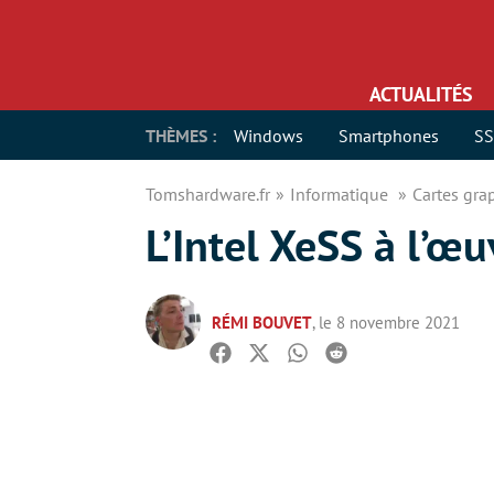
ACTUALITÉS
THÈMES :
Windows
Smartphones
S
Tomshardware.fr
Informatique
Cartes gr
L’Intel XeSS à l’œu
RÉMI BOUVET
, le 8 novembre 2021
Facebook
Twitter
Whatsapp
Reddit