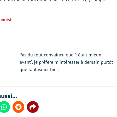
hemist
Pas du tout convaincu que "c'était mieux
avant", je préfère m'intéresser à demain plutôt
que fantasmer hier.
ussi...
din
Whatsapp
Reddit
Share