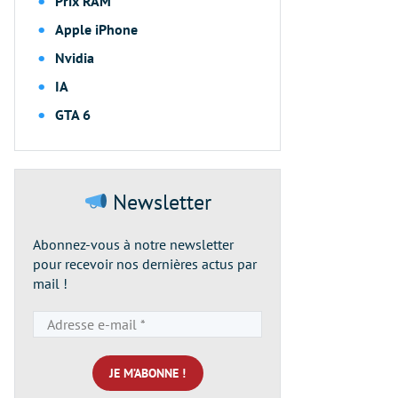
Prix RAM
Apple iPhone
Nvidia
IA
GTA 6
Newsletter
Abonnez-vous à notre newsletter
pour recevoir nos dernières actus par
mail !
Adresse
e-
mail
*