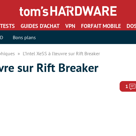
TESTS
GUIDES D’ACHAT
VPN
FORFAIT MOBILE
DOS
SD
Bons plans
aphiques
L’Intel XeSS à l’œuvre sur Rift Breaker
vre sur Rift Breaker
1