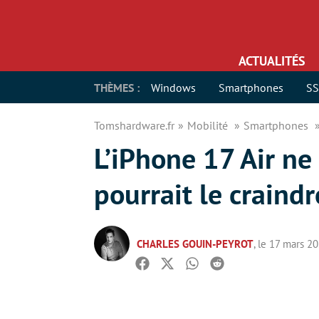
ACTUALITÉS
THÈMES :
Windows
Smartphones
S
Tomshardware.fr
Mobilité
Smartphones
L’iPhone 17 Air ne
pourrait le craindr
CHARLES GOUIN-PEYROT
, le 17 mars 2
Facebook
Twitter
Whatsapp
Reddit