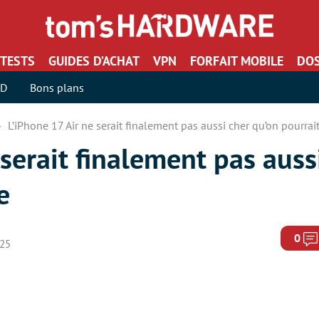
TESTS
GUIDES D’ACHAT
VPN
FORFAIT MOBILE
DOS
SD
Bons plans
L’iPhone 17 Air ne serait finalement pas aussi cher qu’on pourrait
 serait finalement pas auss
e
0
025