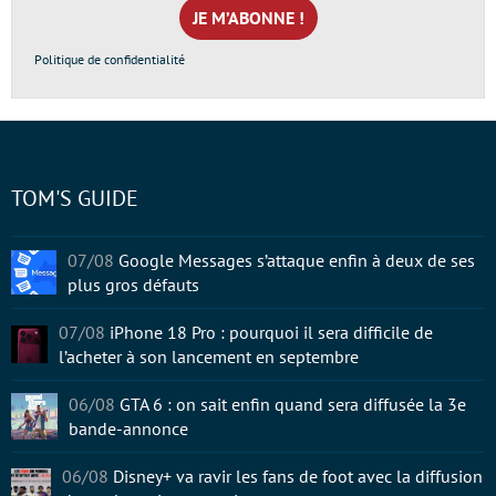
mail
*
Politique de confidentialité
TOM'S GUIDE
07/08
Google Messages s’attaque enfin à deux de ses
plus gros défauts
07/08
iPhone 18 Pro : pourquoi il sera difficile de
l’acheter à son lancement en septembre
06/08
GTA 6 : on sait enfin quand sera diffusée la 3e
bande-annonce
06/08
Disney+ va ravir les fans de foot avec la diffusion