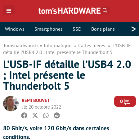
Rechercher
>
Windows
Smartphones
SSD
Bons plans
Tomshardware.fr
Informatique
Cartes mères
L’USB-IF
détaille l’USB4 2.0 ; Intel présente le Thunderbolt 5
L’USB-IF détaille l’USB4 2.0
; Intel présente le
Thunderbolt 5
RÉMI BOUVET
Com
0
, le 20 octobre 2022
Facebook
Twitter
Whatsapp
Reddit
80 Gbit/s, voire 120 Gbit/s dans certaines
conditions.