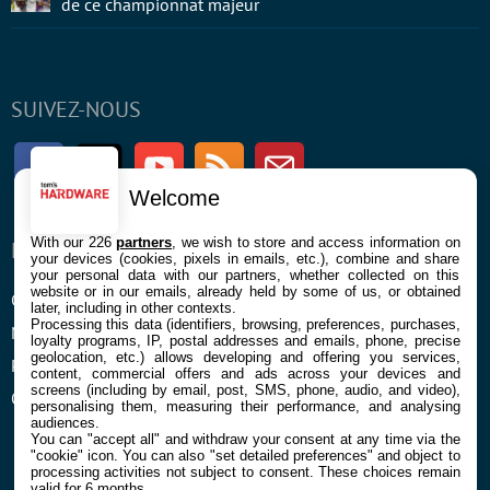
de ce championnat majeur
SUIVEZ-NOUS
Facebook
Twitter
Youtube
RSS
Newsletter
Welcome
With our 226
partners
, we wish to store and access information on
ENTREPRISE
À PROPOS
your devices (cookies, pixels in emails, etc.), combine and share
your personal data with our partners, whether collected on this
website or in our emails, already held by some of us, or obtained
Confidentialité et Cookies
Contact
later, including in other contexts.
Processing this data (identifiers, browsing, preferences, purchases,
Mentions légales et CGU
loyalty programs, IP, postal addresses and emails, phone, precise
geolocation, etc.) allows developing and offering you services,
Préférences Cookies
content, commercial offers and ads across your devices and
screens (including by email, post, SMS, phone, audio, and video),
Qui sommes nous
personalising them, measuring their performance, and analysing
audiences.
You can "accept all" and withdraw your consent at any time via the
"cookie" icon
. You can also "set detailed preferences" and object to
processing activities not subject to consent. These choices remain
valid for 6 months.