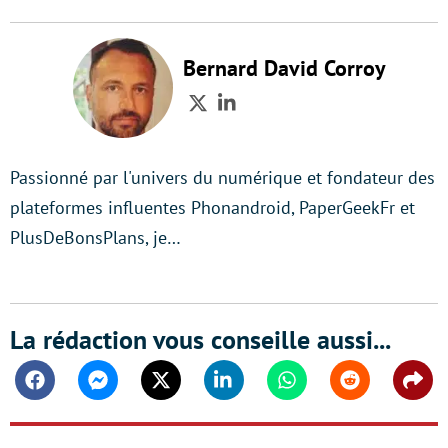
Bernard David Corroy
Twitter
LinkedIn
Passionné par l'univers du numérique et fondateur des
plateformes influentes Phonandroid, PaperGeekFr et
PlusDeBonsPlans, je…
La rédaction vous conseille aussi...
Facebook
Messenger
Twitter
Linkedin
Whatsapp
Reddit
Shar