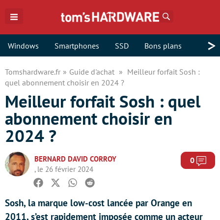
Rechercher
>
Windows
Smartphones
SSD
Bons plans
Tomshardware.fr
Guide d'achat
Meilleur forfait Sosh :
quel abonnement choisir en 2024 ?
Meilleur forfait Sosh : quel
abonnement choisir en
2024 ?
BERNARD DAVID CORROY
Com
0
, le 26 février 2024
Facebook
Twitter
Whatsapp
Reddit
Sosh, la marque low-cost lancée par Orange en
2011, s’est rapidement imposée comme un acteur