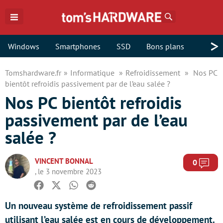
Rechercher
>
Windows
Smartphones
SSD
Bons plans
Tomshardware.fr
Informatique
Refroidissement
Nos PC
bientôt refroidis passivement par de l’eau salée ?
Nos PC bientôt refroidis
passivement par de l’eau
salée ?
VINCENT BONNAL
Com
0
, le 3 novembre 2023
Facebook
Twitter
Whatsapp
Reddit
Un nouveau système de refroidissement passif
utilisant l’eau salée est en cours de développement.