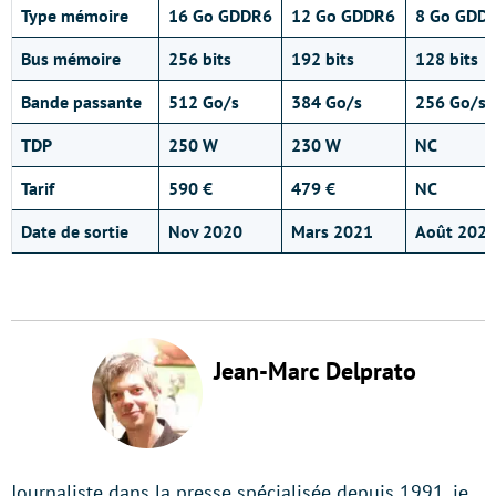
Type mémoire
16 Go GDDR6
12 Go GDDR6
8 Go GDD
Bus mémoire
256 bits
192 bits
128 bits
Bande passante
512 Go/s
384 Go/s
256 Go/s
TDP
250 W
230 W
NC
Tarif
590 €
479 €
NC
Date de sortie
Nov 2020
Mars 2021
Août 202
Jean-Marc Delprato
Journaliste dans la presse spécialisée depuis 1991, je