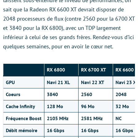
laissent sous-entendre le niveau de performances, on
sait que la Radeon RX 6600 XT devrait disposer de
2048 processeurs de flux (contre 2560 pour la 6700 XT
et 3840 pour la RX 6800), avec un TDP largement
inférieur à celui de ses grands frères. Rendez-vous d’ici
quelques semaines, pour en avoir le cœur net.
RX 6800
RX 6700 XT
RX 6600 X
GPU
Navi 21 XL
Navi 22 XT
Navi 23 X
Coeurs
3840
2560
2048
Cache Infinity
128 Mo
96 Mo
32 Mo
Fréquence Boost
2105 MHz
2581 MHz
NC
Débit mémoire
16 Gbps
16 Gbps
16 Gbps