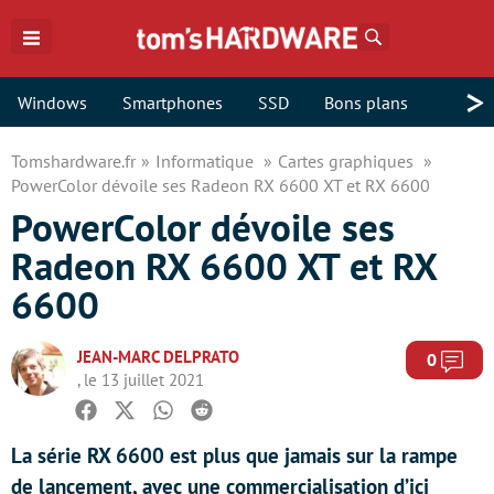
Rechercher
>
Windows
Smartphones
SSD
Bons plans
Tomshardware.fr
Informatique
Cartes graphiques
PowerColor dévoile ses Radeon RX 6600 XT et RX 6600
PowerColor dévoile ses
Radeon RX 6600 XT et RX
6600
JEAN-MARC DELPRATO
Com
0
, le 13 juillet 2021
Facebook
Twitter
Whatsapp
Reddit
La série RX 6600 est plus que jamais sur la rampe
de lancement, avec une commercialisation d’ici