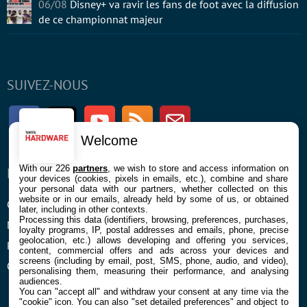
06/08
Disney+ va ravir les fans de foot avec la diffusion
de ce championnat majeur
SUIVEZ-NOUS
Facebook
Twitter
Youtube
RSS
Newsletter
Welcome
With our 226
partners
, we wish to store and access information on
ENTREPRISE
À PROPOS
your devices (cookies, pixels in emails, etc.), combine and share
your personal data with our partners, whether collected on this
website or in our emails, already held by some of us, or obtained
Confidentialité et Cookies
Contact
later, including in other contexts.
Processing this data (identifiers, browsing, preferences, purchases,
Mentions légales et CGU
loyalty programs, IP, postal addresses and emails, phone, precise
geolocation, etc.) allows developing and offering you services,
Préférences Cookies
content, commercial offers and ads across your devices and
screens (including by email, post, SMS, phone, audio, and video),
Qui sommes nous
personalising them, measuring their performance, and analysing
audiences.
You can "accept all" and withdraw your consent at any time via the
"cookie" icon
. You can also "set detailed preferences" and object to