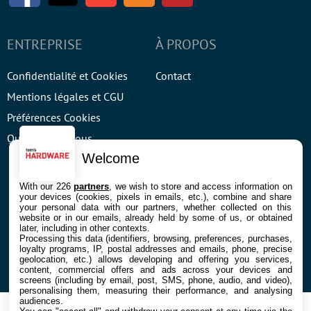
ENTREPRISE
À PROPOS
Confidentialité et Cookies
Contact
Mentions légales et CGU
Préférences Cookies
Qui sommes nous
Welcome
With our 226
partners
, we wish to store and access information on
your devices (cookies, pixels in emails, etc.), combine and share
your personal data with our partners, whether collected on this
website or in our emails, already held by some of us, or obtained
© 2026 Galaxie Media Tous droits réservés
later, including in other contexts.
Processing this data (identifiers, browsing, preferences, purchases,
loyalty programs, IP, postal addresses and emails, phone, precise
geolocation, etc.) allows developing and offering you services,
content, commercial offers and ads across your devices and
screens (including by email, post, SMS, phone, audio, and video),
personalising them, measuring their performance, and analysing
audiences.