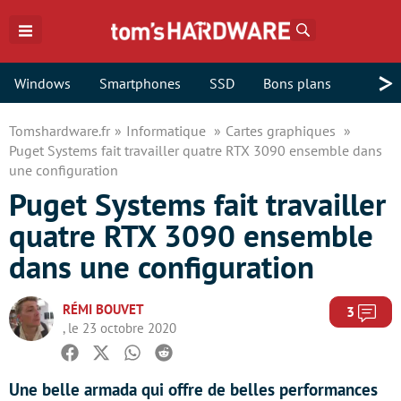
Rechercher
>
Windows
Smartphones
SSD
Bons plans
Tomshardware.fr
Informatique
Cartes graphiques
Puget Systems fait travailler quatre RTX 3090 ensemble dans
une configuration
Puget Systems fait travailler
quatre RTX 3090 ensemble
dans une configuration
RÉMI BOUVET
Com
3
, le 23 octobre 2020
Facebook
Twitter
Whatsapp
Reddit
Une belle armada qui offre de belles performances