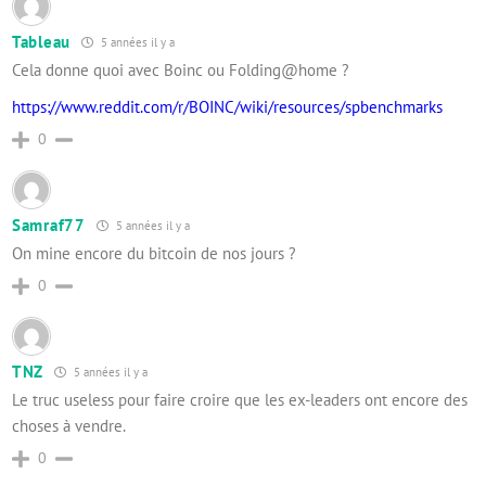
Tableau
5 années il y a
Cela donne quoi avec Boinc ou Folding@home ?
https://www.reddit.com/r/BOINC/wiki/resources/spbenchmarks
0
Samraf77
5 années il y a
On mine encore du bitcoin de nos jours ?
0
TNZ
5 années il y a
Le truc useless pour faire croire que les ex-leaders ont encore des
choses à vendre.
0