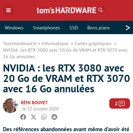
Rechercher
>
Windows
Smartphones
SSD
Bons plans
Tomshardware.fr
Informatique
Cartes graphiques
NVIDIA : les RTX 3080 avec 20 Go de VRAM et RTX 3070 avec
16 Go annulées
NVIDIA : les RTX 3080 avec
20 Go de VRAM et RTX 3070
avec 16 Go annulées
RÉMI BOUVET
Com
2
, le 22 octobre 2020
Facebook
Twitter
Whatsapp
Reddit
Des références abandonnées avant même d’avoir été