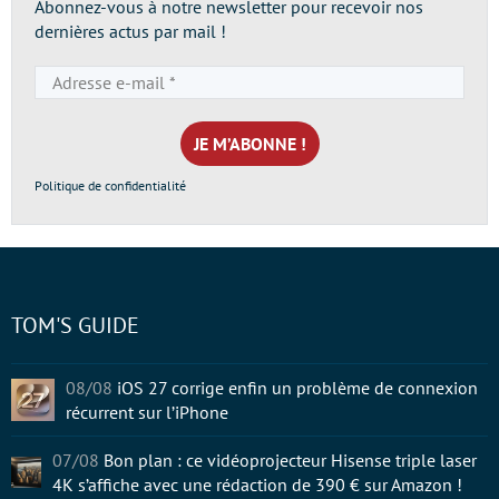
Abonnez-vous à notre newsletter pour recevoir nos
dernières actus par mail !
Adresse
e-
mail
*
Politique de confidentialité
TOM'S GUIDE
08/08
iOS 27 corrige enfin un problème de connexion
récurrent sur l’iPhone
07/08
Bon plan : ce vidéoprojecteur Hisense triple laser
4K s’affiche avec une rédaction de 390 € sur Amazon !