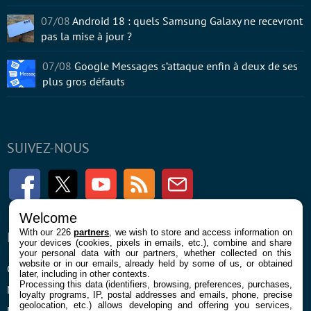
07/08
Android 18 : quels Samsung Galaxy ne recevront
pas la mise à jour ?
07/08
Google Messages s’attaque enfin à deux de ses
plus gros défauts
SUIVEZ-NOUS
Facebook
Twitter
Youtube
RSS
Newsletter
Welcome
With our 226
partners
, we wish to store and access information on
ENTREPRISE
À PROPOS
your devices (cookies, pixels in emails, etc.), combine and share
your personal data with our partners, whether collected on this
website or in our emails, already held by some of us, or obtained
Confidentialité et Cookies
Contact
later, including in other contexts.
Processing this data (identifiers, browsing, preferences, purchases,
Mentions légales et CGU
loyalty programs, IP, postal addresses and emails, phone, precise
geolocation, etc.) allows developing and offering you services,
Préférences Cookies