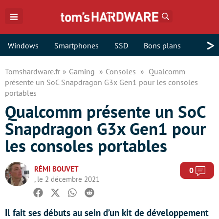
Rechercher
>
Windows
Smartphones
SSD
Bons plans
Tomshardware.fr
Gaming
Consoles
Qualcomm
présente un SoC Snapdragon G3x Gen1 pour les consoles
portables
Qualcomm présente un SoC
Snapdragon G3x Gen1 pour
les consoles portables
RÉMI BOUVET
Com
0
, le 2 décembre 2021
Facebook
Twitter
Whatsapp
Reddit
Il fait ses débuts au sein d’un kit de développement