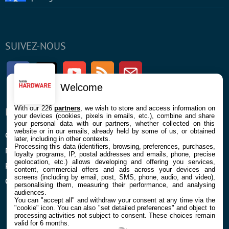
SUIVEZ-NOUS
Facebook
Twitter
Youtube
RSS
Newsletter
Welcome
With our 226
partners
, we wish to store and access information on
ENTREPRISE
À PROPOS
your devices (cookies, pixels in emails, etc.), combine and share
your personal data with our partners, whether collected on this
website or in our emails, already held by some of us, or obtained
Confidentialité et Cookies
Contact
later, including in other contexts.
Processing this data (identifiers, browsing, preferences, purchases,
Mentions légales et CGU
loyalty programs, IP, postal addresses and emails, phone, precise
geolocation, etc.) allows developing and offering you services,
Préférences Cookies
content, commercial offers and ads across your devices and
screens (including by email, post, SMS, phone, audio, and video),
Qui sommes nous
personalising them, measuring their performance, and analysing
audiences.
You can "accept all" and withdraw your consent at any time via the
"cookie" icon
. You can also "set detailed preferences" and object to
processing activities not subject to consent. These choices remain
valid for 6 months.