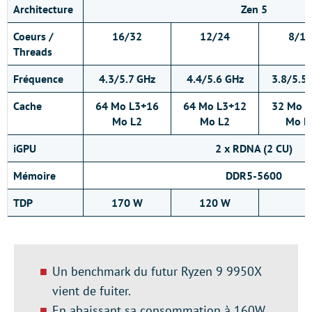
Architecture
Zen 5
Coeurs /
16/32
12/24
8/16
Threads
Fréquence
4.3/5.7 GHz
4.4/5.6 GHz
3.8/5.5
Cache
64 Mo L3+16
64 Mo L3+12
32 Mo L
Mo L2
Mo L2
Mo L
iGPU
2 x RDNA (2 CU)
Mémoire
DDR5-5600
TDP
170 W
120 W
Un benchmark du futur Ryzen 9 9950X
vient de fuiter.
En abaissant sa consommation à 160W