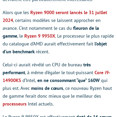
Alors que les
Ryzen 9000 seront lancés le 31 juillet
2024
, certains modèles se laissent approcher en
avance. C’est notamment le cas du
fleuron de la
gamme
, le
Ryzen 9 9950X
. Le processeur le plus rapide
du catalogue d’AMD aurait effectivement fait
l’objet
d’un benchmark
récent.
Celui-ci aurait révélé un CPU de bureau
très
performant
, à même d’égaler le tout-puissant
Core i9-
14900KS
d’Intel,
en ne consommant “que” 160W
qui
plus est. Avec
moins de cœurs
, ce nouveau Ryzen haut
de gamme ferait donc mieux que le meilleur des
processeurs
Intel actuels.
Le Ryzen 9 9950X est effectivement
doté de 16 cœurs