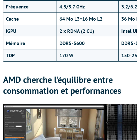
Fréquence
4.3/5.7 GHz
3.2/6.2 
Cache
64 Mo L3+16 Mo L2
36 Mo L
iGPU
2 x RDNA (2 CU)
Intel UH
Mémoire
DDR5-5600
DDR5-5
TDP
170 W
150-25
AMD cherche l’équilibre entre
consommation et performances