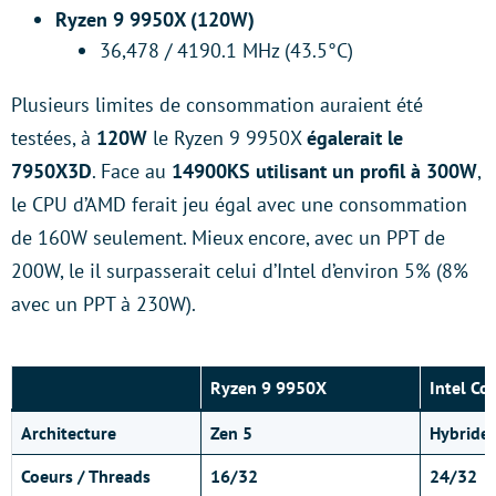
Ryzen 9 9950X (120W)
36,478 / 4190.1 MHz (43.5°C)
Plusieurs limites de consommation auraient été
testées, à
120W
le Ryzen 9 9950X
égalerait le
7950X3D
. Face au
14900KS utilisant un profil à 300W
,
le CPU d’AMD ferait jeu égal avec une consommation
de 160W seulement. Mieux encore, avec un PPT de
200W, le il surpasserait celui d’Intel d’environ 5% (8%
avec un PPT à 230W).
Ryzen 9 9950X
Intel Co
Architecture
Zen 5
Hybride
Coeurs / Threads
16/32
24/32