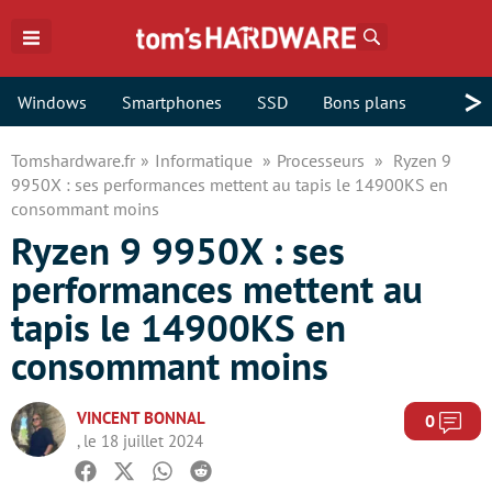
Rechercher
>
Windows
Smartphones
SSD
Bons plans
Tomshardware.fr
Informatique
Processeurs
Ryzen 9
9950X : ses performances mettent au tapis le 14900KS en
consommant moins
Ryzen 9 9950X : ses
performances mettent au
tapis le 14900KS en
consommant moins
VINCENT BONNAL
Com
0
, le 18 juillet 2024
Facebook
Twitter
Whatsapp
Reddit