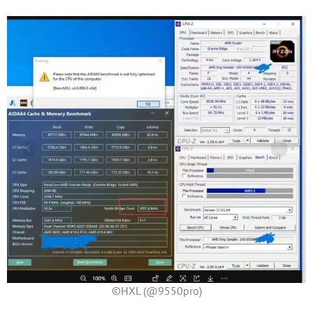
©HXL (@9550pro)