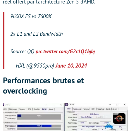
réel offert par l’architecture Zen 5 d’AMD.
9600X ES vs 7600X
2x L1 and L2 Bandwidth
Source: QQ
pic.twitter.com/G2c1Q1bjbj
— HXL (@9550pro)
June 10, 2024
Performances brutes et
overclocking