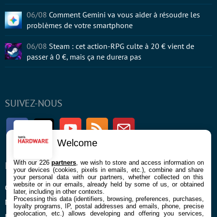
06/08
Comment Gemini va vous aider à résoudre les
problèmes de votre smartphone
06/08
Steam : cet action-RPG culte à 20 € vient de
passer à 0 €, mais ça ne durera pas
SUIVEZ-NOUS
Facebook
Twitter
Youtube
RSS
Newsletter
Welcome
With our 226
partners
, we wish to store and access information on
ENTREPRISE
À PROPOS
your devices (cookies, pixels in emails, etc.), combine and share
your personal data with our partners, whether collected on this
website or in our emails, already held by some of us, or obtained
Confidentialité et Cookies
Contact
later, including in other contexts.
Processing this data (identifiers, browsing, preferences, purchases,
Mentions légales et CGU
loyalty programs, IP, postal addresses and emails, phone, precise
geolocation, etc.) allows developing and offering you services,
Préférences Cookies