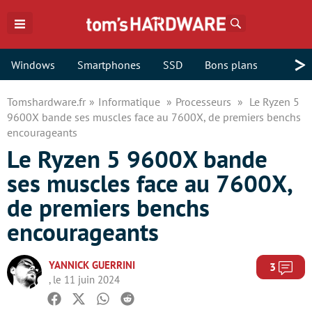
Rechercher
>
Windows
Smartphones
SSD
Bons plans
Tomshardware.fr
Informatique
Processeurs
Le Ryzen 5
9600X bande ses muscles face au 7600X, de premiers benchs
encourageants
Le Ryzen 5 9600X bande
ses muscles face au 7600X,
de premiers benchs
encourageants
YANNICK GUERRINI
Com
3
, le 11 juin 2024
Facebook
Twitter
Whatsapp
Reddit