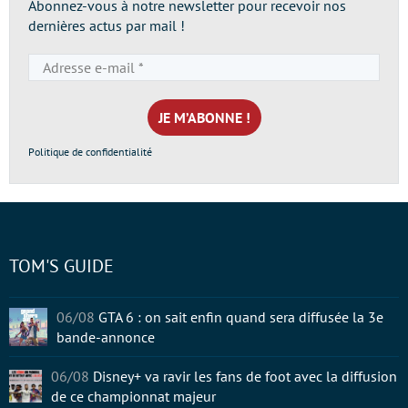
Abonnez-vous à notre newsletter pour recevoir nos
dernières actus par mail !
Adresse
e-
mail
*
Politique de confidentialité
TOM'S GUIDE
06/08
GTA 6 : on sait enfin quand sera diffusée la 3e
bande-annonce
06/08
Disney+ va ravir les fans de foot avec la diffusion
de ce championnat majeur