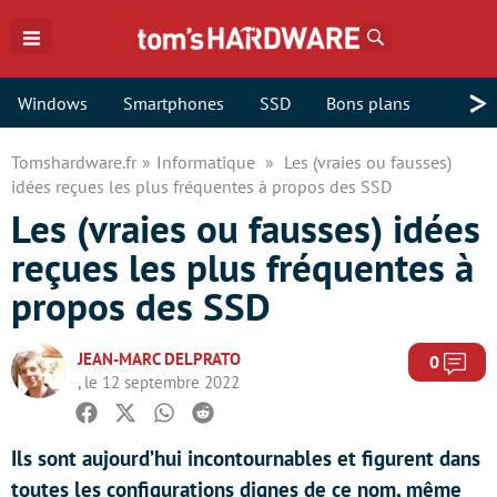
Rechercher
>
Windows
Smartphones
SSD
Bons plans
Tomshardware.fr
Informatique
Les (vraies ou fausses)
idées reçues les plus fréquentes à propos des SSD
Les (vraies ou fausses) idées
reçues les plus fréquentes à
propos des SSD
JEAN-MARC DELPRATO
Com
0
, le 12 septembre 2022
Facebook
Twitter
Whatsapp
Reddit
Ils sont aujourd’hui incontournables et figurent dans
toutes les configurations dignes de ce nom, même