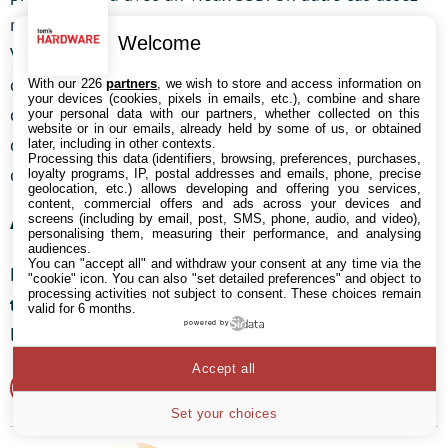
rare est quand on utilise un chiffrement comme
Welcome
VeraCrypt ou FileVault 2 (sous Mac OS X) avec un SSD
de type SandForce : le chiffrement interfère avec la
With our 226
partners
, we wish to store and access information on
your devices (cookies, pixels in emails, etc.), combine and share
compression de la mémoire et les performances sont
your personal data with our partners, whether collected on this
website or in our emails, already held by some of us, or obtained
donc affectées. Il s’agit d’une perte «
marketing
» : les
later, including in other contexts.
Processing this data (identifiers, browsing, preferences, purchases,
débits théoriques ne sont plus atteignables.
loyalty programs, IP, postal addresses and emails, phone, precise
geolocation, etc.) allows developing and offering you services,
content, commercial offers and ads across your devices and
Au final
screens (including by email, post, SMS, phone, audio, and video),
personalising them, measuring their performance, and analysing
audiences.
You can "accept all" and withdraw your consent at any time via the
Dans la grande majorité des cas,
le chiffrement est
"cookie" icon
. You can also "set detailed preferences" and object to
processing activities not subject to consent. These choices remain
totalement transparent pour l’utilisateur
et les cas où
valid for 6 months.
powered by
la perte de performances est visible sont très rares.
Accept all
Stockage
Set your choices