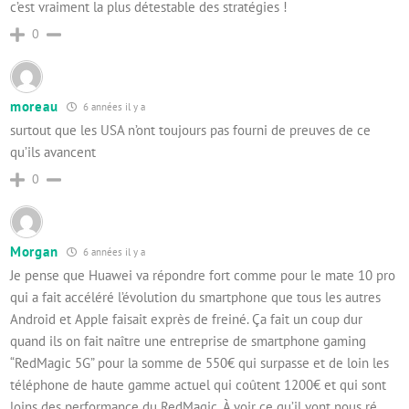
c’est vraiment la plus détestable des stratégies !
0
moreau
6 années il y a
surtout que les USA n’ont toujours pas fourni de preuves de ce
qu’ils avancent
0
Morgan
6 années il y a
Je pense que Huawei va répondre fort comme pour le mate 10 pro
qui a fait accéléré l’évolution du smartphone que tous les autres
Android et Apple faisait exprès de freiné. Ça fait un coup dur
quand ils on fait naître une entreprise de smartphone gaming
“RedMagic 5G” pour la somme de 550€ qui surpasse et de loin les
téléphone de haute gamme actuel qui coûtent 1200€ et qui sont
loins des performance du RedMagic. À voir ce qu’il vont nous ré