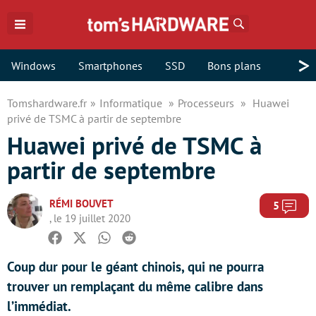
Rechercher
>
Windows
Smartphones
SSD
Bons plans
Tomshardware.fr
Informatique
Processeurs
Huawei
privé de TSMC à partir de septembre
Huawei privé de TSMC à
partir de septembre
RÉMI BOUVET
Com
5
, le 19 juillet 2020
Facebook
Twitter
Whatsapp
Reddit
Coup dur pour le géant chinois, qui ne pourra
trouver un remplaçant du même calibre dans
l’immédiat.