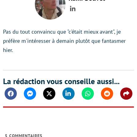
LinkedIn
Pas du tout convaincu que "c'était mieux avant", je
préfère m'intéresser à demain plutôt que fantasmer
hier.
La rédaction vous conseille aussi...
Facebook
Messenger
Twitter
Linkedin
Whatsapp
Reddit
Shar
5
COMMENTAIRES