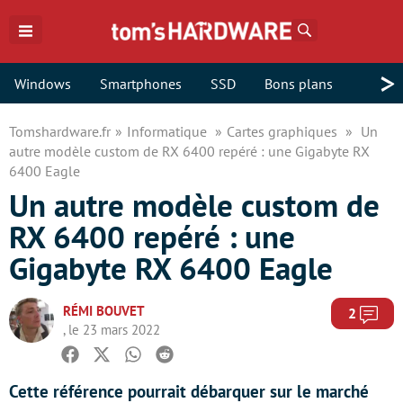
Rechercher
>
Windows
Smartphones
SSD
Bons plans
Tomshardware.fr
Informatique
Cartes graphiques
Un
autre modèle custom de RX 6400 repéré : une Gigabyte RX
6400 Eagle
Un autre modèle custom de
RX 6400 repéré : une
Gigabyte RX 6400 Eagle
RÉMI BOUVET
Com
2
, le 23 mars 2022
Facebook
Twitter
Whatsapp
Reddit
Cette référence pourrait débarquer sur le marché