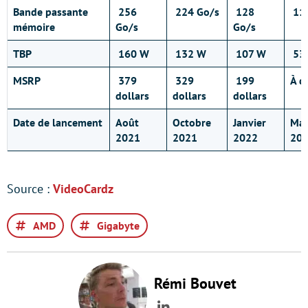
Bande passante
256
224 Go/s
128
112
mémoire
Go/s
Go/s
TBP
160 W
132 W
107 W
53
MSRP
379
329
199
À d
dollars
dollars
dollars
Date de lancement
Août
Octobre
Janvier
Mar
2021
2021
2022
202
Source :
VideoCardz
AMD
Gigabyte
Rémi Bouvet