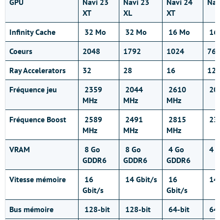
GPU
Navi 23
Navi 23
Navi 24
Nav
XT
XL
XT
Infinity Cache
32 Mo
32 Mo
16 Mo
16
Coeurs
2048
1792
1024
76
Ray Accelerators
32
28
16
12
Fréquence jeu
2359
2044
2610
20
MHz
MHz
MHz
Fréquence Boost
2589
2491
2815
23
MHz
MHz
MHz
VRAM
8 Go
8 Go
4 Go
4 
GDDR6
GDDR6
GDDR6
Vitesse mémoire
16
14 Gbit/s
16
14 
Gbit/s
Gbit/s
Bus mémoire
128-bit
128-bit
64-bit
64-