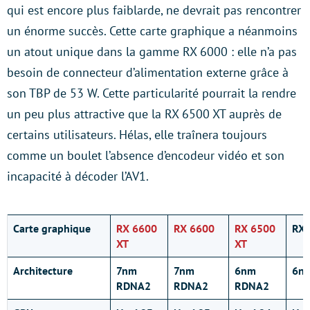
qui est encore plus faiblarde, ne devrait pas rencontrer
un énorme succès. Cette carte graphique a néanmoins
un atout unique dans la gamme RX 6000 : elle n’a pas
besoin de connecteur d’alimentation externe grâce à
son TBP de 53 W. Cette particularité pourrait la rendre
un peu plus attractive que la RX 6500 XT auprès de
certains utilisateurs. Hélas, elle traînera toujours
comme un boulet l’absence d’encodeur vidéo et son
incapacité à décoder l’AV1.
Carte graphique
RX 6600
RX 6600
RX 6500
RX 
XT
XT
Architecture
7nm
7nm
6nm
6n
RDNA2
RDNA2
RDNA2