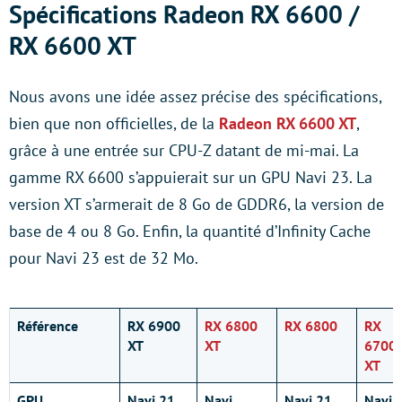
Spécifications Radeon RX 6600 /
RX 6600 XT
Nous avons une idée assez précise des spécifications,
bien que non officielles, de la
Radeon RX 6600 XT
,
grâce à une entrée sur CPU-Z datant de mi-mai. La
gamme RX 6600 s’appuierait sur un GPU Navi 23. La
version XT s’armerait de 8 Go de GDDR6, la version de
base de 4 ou 8 Go. Enfin, la quantité d’Infinity Cache
pour Navi 23 est de 32 Mo.
Référence
RX 6900
RX 6800
RX 6800
RX
XT
XT
6700
XT
GPU
Navi 21
Navi
Navi 21
Navi