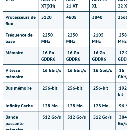
XT(XH)
21 XT
XL
22 XT
Processeurs de
5120
4608
3840
2560
flux
Fréquence de
2250
2250
2105
2581
base
MHz
MHz
MHz
MHz
Mémoire
16 Go
16 Go
16 Go
12 G
GDDR6
GDDR6
GDDR6
GDDR
Vitesse
16 Gbit/s
16 Gbit/s
16 Gbit/s
16
mémoire
Gbit/
Bus mémoire
256-bit
256-bit
256-bit
192-
bit
Infinity Cache
128 Mo
128 Mo
128 Mo
96 M
Bande
512 Go/s
512 Go/s
512 Go/s
384
passante
Go/s
mémoire