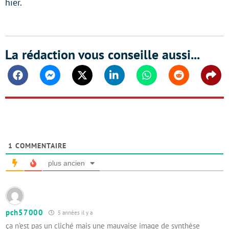
hier.
La rédaction vous conseille aussi...
Facebook
Messenger
Twitter
Linkedin
Whatsapp
Reddit
Shar
1
COMMENTAIRE
plus ancien
pch57000
5 années il y a
ça n’est pas un cliché mais une mauvaise image de synthèse