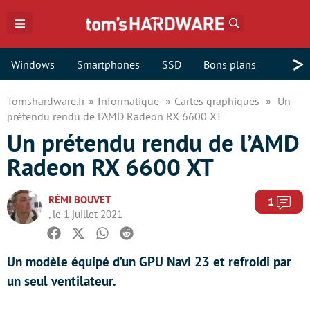
Rechercher
>
Windows
Smartphones
SSD
Bons plans
Tomshardware.fr
Informatique
Cartes graphiques
Un
prétendu rendu de l’AMD Radeon RX 6600 XT
Un prétendu rendu de l’AMD
Radeon RX 6600 XT
RÉMI BOUVET
Com
1
, le 1 juillet 2021
Facebook
Twitter
Whatsapp
Reddit
Un modèle équipé d’un GPU Navi 23 et refroidi par
un seul ventilateur.