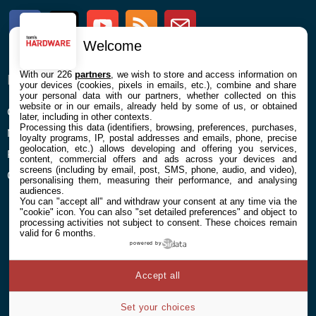
Facebook
Twitter
Youtube
RSS
Newsletter
Welcome
With our 226
partners
, we wish to store and access information on
ENTREPRISE
À PROPOS
your devices (cookies, pixels in emails, etc.), combine and share
your personal data with our partners, whether collected on this
website or in our emails, already held by some of us, or obtained
Confidentialité et Cookies
Contact
later, including in other contexts.
Processing this data (identifiers, browsing, preferences, purchases,
Mentions légales et CGU
loyalty programs, IP, postal addresses and emails, phone, precise
geolocation, etc.) allows developing and offering you services,
Préférences Cookies
content, commercial offers and ads across your devices and
screens (including by email, post, SMS, phone, audio, and video),
Qui sommes nous
personalising them, measuring their performance, and analysing
audiences.
You can "accept all" and withdraw your consent at any time via the
"cookie" icon
. You can also "set detailed preferences" and object to
processing activities not subject to consent. These choices remain
valid for 6 months.
powered by
© 2026 Galaxie Media Tous droits réservés
Accept all
Set your choices