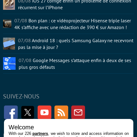
08/08
iOS 27 corrige enfin un problème de connexion
récurrent sur l’iPhone
07/08
Bon plan : ce vidéoprojecteur Hisense triple laser
4K s’affiche avec une rédaction de 390 € sur Amazon !
07/08
Android 18 : quels Samsung Galaxy ne recevront
pas la mise à jour ?
07/08
Google Messages s’attaque enfin à deux de ses
plus gros défauts
SUIVEZ-NOUS
Facebook
Twitter
Youtube
RSS
Newsletter
Welcome
With our 226
partners
, we wish to store and access information on
ENTREPRISE
À PROPOS