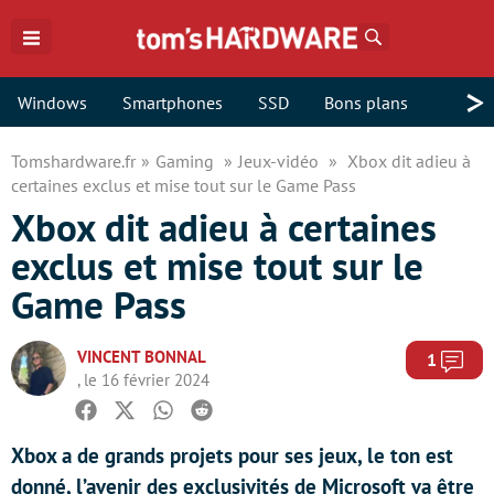
Rechercher
>
Windows
Smartphones
SSD
Bons plans
Tomshardware.fr
Gaming
Jeux-vidéo
Xbox dit adieu à
certaines exclus et mise tout sur le Game Pass
Xbox dit adieu à certaines
exclus et mise tout sur le
Game Pass
VINCENT BONNAL
Com
1
, le 16 février 2024
Facebook
Twitter
Whatsapp
Reddit
Xbox a de grands projets pour ses jeux, le ton est
donné, l’avenir des exclusivités de Microsoft va être