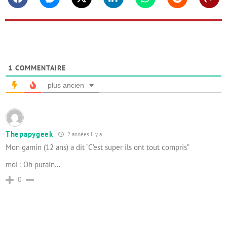
Facebook
Messenger
Twitter
Linkedin
Whatsapp
Reddit
Shar
1
COMMENTAIRE
plus ancien
Thepapygeek
2 années il y a
Mon gamin (12 ans) a dit “C’est super ils ont tout compris”
moi : Oh putain…
0