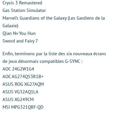
Crysis 3 Remastered
Gas Station Simulator
Marvel’s Guardians of the Galaxy (Les Gardiens de la
Galaxie)
Qian Nv You Hun
Sword and Fairy 7
Enfin, terminons par la liste des six nouveaux écrans
de jeux désormais compatibles G-SYNC :
AOC 24G2W1G4
AOC AG274QS3R1B+
ASUS ROG XG27AQM
ASUS VG32AQ1LA
ASUS XG249CM
MSI MPG321QRF-QD