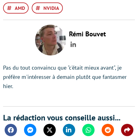
AMD
NVIDIA
Rémi Bouvet
LinkedIn
Pas du tout convaincu que "c'était mieux avant", je
préfère m'intéresser à demain plutôt que fantasmer
hier.
La rédaction vous conseille aussi...
Facebook
Messenger
Twitter
Linkedin
Whatsapp
Reddit
Shar