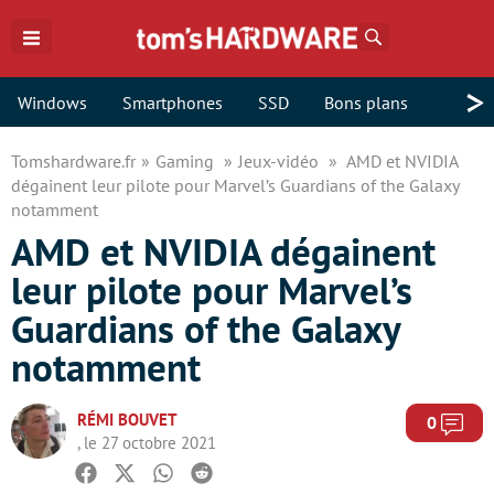
Rechercher
>
Windows
Smartphones
SSD
Bons plans
Tomshardware.fr
Gaming
Jeux-vidéo
AMD et NVIDIA
dégainent leur pilote pour Marvel’s Guardians of the Galaxy
notamment
AMD et NVIDIA dégainent
leur pilote pour Marvel’s
Guardians of the Galaxy
notamment
RÉMI BOUVET
Com
0
, le 27 octobre 2021
Facebook
Twitter
Whatsapp
Reddit