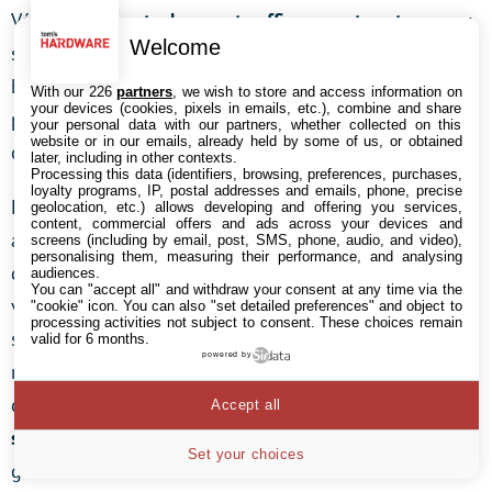
Vérifiez que le
stockage
est suffisamment vaste
pour y
Welcome
stocker tous vos jeux. Que
la qualité de l’écran
est à la
hauteur. Et
l’autonomie assez généreuse
pour vous
With our 226
partners
, we wish to store and access information on
your devices (cookies, pixels in emails, etc.), combine and share
permettre de jouer plusieurs heures sans avoir à le
your personal data with our partners, whether collected on this
website or in our emails, already held by some of us, or obtained
charger.
later, including in other contexts.
Processing this data (identifiers, browsing, preferences, purchases,
loyalty programs, IP, postal addresses and emails, phone, precise
Et pour faire en sorte que ces spécificités soient en
geolocation, etc.) allows developing and offering you services,
content, commercial offers and ads across your devices and
accord avec vos besoins, il est essentiel de vous
screens (including by email, post, SMS, phone, audio, and video),
personalising them, measuring their performance, and analysing
demander
à quels types de jeux vous comptez jouer
. Si
audiences.
You can "accept all" and withdraw your consent at any time via the
vous n’êtes pas forcément un amateur des dernières
"cookie" icon
. You can also "set detailed preferences" and object to
processing activities not subject to consent. These choices remain
sorties et que vous préférez les titres plutôt modestes,
valid for 6 months.
powered by
n’investissez pas dans
une machine de guerre
qui vous
demandera un gros budget. Privilégiez plutôt
un
Accept all
smartphone milieu de gamme
, ou d’ancienne
Set your choices
génération.