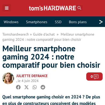
Rechercher
>
Windows
Smartphones
SSD
Bons plans
Tomshardware.fr
Guide d'achat
Meilleur smartphone
gaming 2024 : notre comparatif pour bien choisir
Meilleur smartphone
gaming 2024 : notre
comparatif pour bien choisir
JULIETTE DEFRANCE
Com
0
, le 4 juin 2024
Facebook
Twitter
Whatsapp
Reddit
Quel smartphone gaming choisir en 2024 ? De plus
en plus de constructeurs conçoivent des modèles