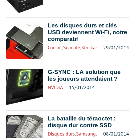
Les disques durs et clés
USB deviennent Wi-Fi, notre
comparatif
Corsair
,
Seagate
,
Stockage
29/01/2014
G-SYNC : LA solution que
les joueurs attendaient ?
NVIDIA
15/01/2014
La bataille du téraoctet :
disque dur contre SSD
Disques durs
,
Samsung
,
Seagate
08/01/2014
,
Stockage
,
W