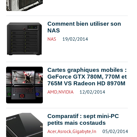
Comment bien utiliser son
NAS
NAS
19/02/2014
Cartes graphiques mobiles :
GeForce GTX 780M, 770M et
765M VS Radeon HD 8970M
AMD
,
NVIDIA
12/02/2014
Comparatif : sept mini-PC
petits mais costauds
Acer
,
Asrock
,
Gigabyte
,
Intel
,
05/02/2014
Zotac