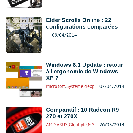
Elder Scrolls Online : 22
configurations comparées
09/04/2014
Windows 8.1 Update : retour
à l’ergonomie de Windows
XP ?
Microsoft
,
Système d'exploitation
07/04/2014
Comparatif : 10 Radeon R9
270 et 270X
AMD
,
ASUS
,
Gigabyte
,
MSI
26/03/2014