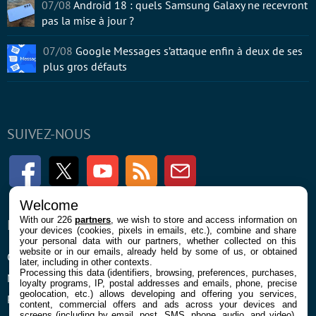
07/08
Android 18 : quels Samsung Galaxy ne recevront
pas la mise à jour ?
07/08
Google Messages s’attaque enfin à deux de ses
plus gros défauts
SUIVEZ-NOUS
Facebook
Twitter
Youtube
RSS
Newsletter
Welcome
With our 226
partners
, we wish to store and access information on
ENTREPRISE
À PROPOS
your devices (cookies, pixels in emails, etc.), combine and share
your personal data with our partners, whether collected on this
website or in our emails, already held by some of us, or obtained
Confidentialité et Cookies
Contact
later, including in other contexts.
Processing this data (identifiers, browsing, preferences, purchases,
Mentions légales et CGU
loyalty programs, IP, postal addresses and emails, phone, precise
geolocation, etc.) allows developing and offering you services,
Préférences Cookies
content, commercial offers and ads across your devices and
screens (including by email, post, SMS, phone, audio, and video),