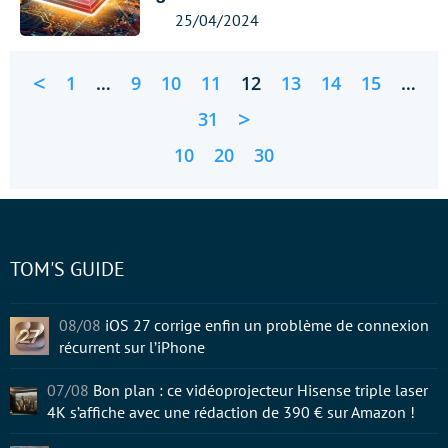
25/04/2024
<
1
…
9
10
11
12
13
14
15
…
>
31
10
20
30
TOM'S GUIDE
08/08
iOS 27 corrige enfin un problème de connexion
récurrent sur l’iPhone
07/08
Bon plan : ce vidéoprojecteur Hisense triple laser
4K s’affiche avec une rédaction de 390 € sur Amazon !