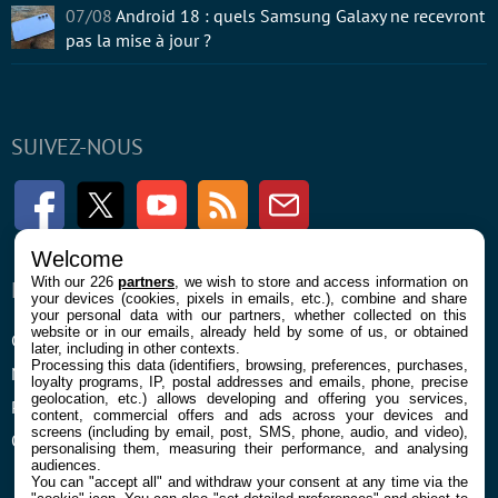
07/08
Android 18 : quels Samsung Galaxy ne recevront
pas la mise à jour ?
SUIVEZ-NOUS
Facebook
Twitter
Youtube
RSS
Newsletter
Welcome
With our 226
partners
, we wish to store and access information on
ENTREPRISE
À PROPOS
your devices (cookies, pixels in emails, etc.), combine and share
your personal data with our partners, whether collected on this
website or in our emails, already held by some of us, or obtained
Confidentialité et Cookies
Contact
later, including in other contexts.
Processing this data (identifiers, browsing, preferences, purchases,
Mentions légales et CGU
loyalty programs, IP, postal addresses and emails, phone, precise
geolocation, etc.) allows developing and offering you services,
Préférences Cookies
content, commercial offers and ads across your devices and
screens (including by email, post, SMS, phone, audio, and video),
Qui sommes nous
personalising them, measuring their performance, and analysing
audiences.
You can "accept all" and withdraw your consent at any time via the