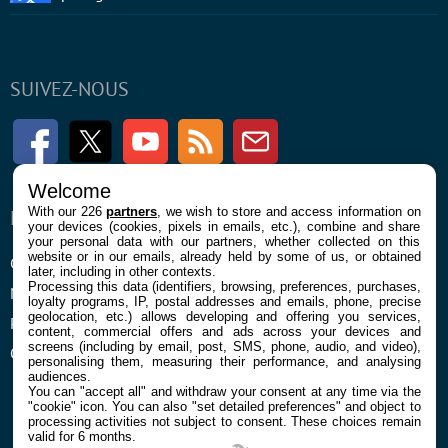
SUIVEZ-NOUS
Facebook
Twitter
Youtube
RSS
Newsletter
Welcome
With our 226
partners
, we wish to store and access information on
ENTREPRISE
À PROPOS
your devices (cookies, pixels in emails, etc.), combine and share
your personal data with our partners, whether collected on this
website or in our emails, already held by some of us, or obtained
Confidentialité et Cookies
Contact
later, including in other contexts.
Processing this data (identifiers, browsing, preferences, purchases,
Mentions légales et CGU
loyalty programs, IP, postal addresses and emails, phone, precise
geolocation, etc.) allows developing and offering you services,
Préférences Cookies
content, commercial offers and ads across your devices and
screens (including by email, post, SMS, phone, audio, and video),
Qui sommes nous
personalising them, measuring their performance, and analysing
audiences.
You can "accept all" and withdraw your consent at any time via the
"cookie" icon
. You can also "set detailed preferences" and object to
processing activities not subject to consent. These choices remain
valid for 6 months.