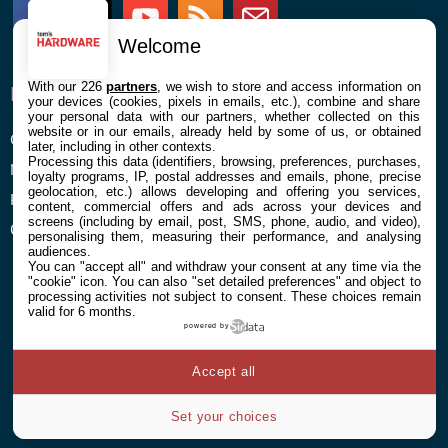
Facebook
Twitter
Youtube
RSS
Newsletter
Welcome
With our 226
partners
, we wish to store and access information on
ENTREPRISE
À PROPOS
your devices (cookies, pixels in emails, etc.), combine and share
your personal data with our partners, whether collected on this
website or in our emails, already held by some of us, or obtained
Confidentialité et Cookies
Contact
later, including in other contexts.
Processing this data (identifiers, browsing, preferences, purchases,
Mentions légales et CGU
loyalty programs, IP, postal addresses and emails, phone, precise
geolocation, etc.) allows developing and offering you services,
Préférences Cookies
content, commercial offers and ads across your devices and
screens (including by email, post, SMS, phone, audio, and video),
Qui sommes nous
personalising them, measuring their performance, and analysing
audiences.
You can "accept all" and withdraw your consent at any time via the
"cookie" icon
. You can also "set detailed preferences" and object to
processing activities not subject to consent. These choices remain
valid for 6 months.
powered by
© 2026 Galaxie Media Tous droits réservés
Accept all
Set your choices