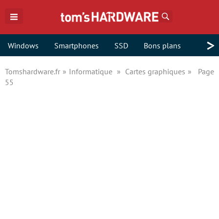
Rechercher
>
Windows
Smartphones
SSD
Bons plans
Tomshardware.fr
Informatique
Cartes graphiques
Page
55