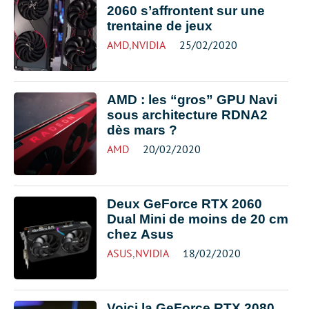
2060 s’affrontent sur une
trentaine de jeux
AMD
,
NVIDIA
25/02/2020
AMD : les “gros” GPU Navi
sous architecture RDNA2
dès mars ?
AMD
20/02/2020
Deux GeForce RTX 2060
Dual Mini de moins de 20 cm
chez Asus
ASUS
,
NVIDIA
18/02/2020
Voici la GeForce RTX 2080