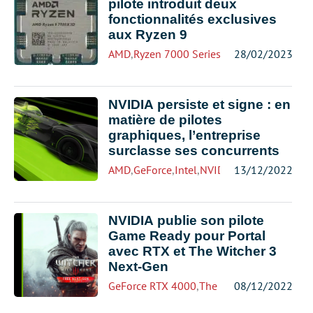
pilote introduit deux
fonctionnalités exclusives
aux Ryzen 9
AMD
,
Ryzen 7000 Series
28/02/2023
NVIDIA persiste et signe : en
matière de pilotes
graphiques, l’entreprise
surclasse ses concurrents
AMD
,
GeForce
,
Intel
,
NVIDIA
13/12/2022
,
Radeon
NVIDIA publie son pilote
Game Ready pour Portal
avec RTX et The Witcher 3
Next-Gen
GeForce RTX 4000
,
The Witcher
08/12/2022