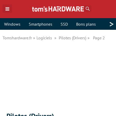
Rechercher
>
Windows
Smartphones
SSD
Bons plans
Tomshardware.fr
Logiciels
Pilotes (Drivers)
Page 2