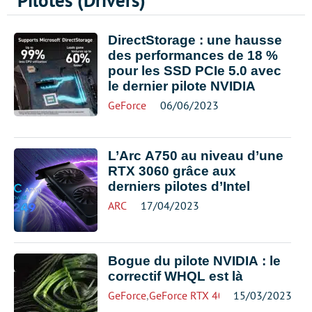
Pilotes (Drivers)
DirectStorage : une hausse
des performances de 18 %
pour les SSD PCIe 5.0 avec
le dernier pilote NVIDIA
GeForce
06/06/2023
L’Arc A750 au niveau d’une
RTX 3060 grâce aux
derniers pilotes d’Intel
ARC
17/04/2023
Bogue du pilote NVIDIA : le
correctif WHQL est là
GeForce
,
GeForce RTX 4000
15/03/2023
,
NVIDIA