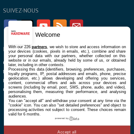
SUIVEZ-NOUS
Facebook
Twitter
Youtube
RSS
Newsletter
Welcome
With our 226
partners
, we wish to store and access information on
ENTREPRISE
À PROPOS
your devices (cookies, pixels in emails, etc.), combine and share
your personal data with our partners, whether collected on this
website or in our emails, already held by some of us, or obtained
Confidentialité et Cookies
Contact
later, including in other contexts.
Processing this data (identifiers, browsing, preferences, purchases,
Mentions légales et CGU
loyalty programs, IP, postal addresses and emails, phone, precise
geolocation, etc.) allows developing and offering you services,
Préférences Cookies
content, commercial offers and ads across your devices and
screens (including by email, post, SMS, phone, audio, and video),
Qui sommes nous
personalising them, measuring their performance, and analysing
audiences.
You can "accept all" and withdraw your consent at any time via the
"cookie" icon
. You can also "set detailed preferences" and object to
processing activities not subject to consent. These choices remain
valid for 6 months.
powered by
© 2026 Galaxie Media Tous droits réservés
Accept all