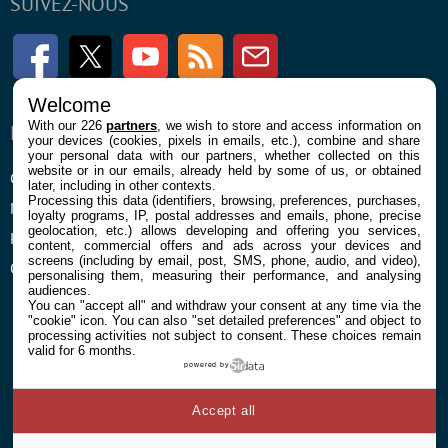
SUIVEZ-NOUS
Facebook
Twitter
Youtube
RSS
Newsletter
Welcome
With our 226
partners
, we wish to store and access information on
ENTREPRISE
À PROPOS
your devices (cookies, pixels in emails, etc.), combine and share
your personal data with our partners, whether collected on this
website or in our emails, already held by some of us, or obtained
Confidentialité et Cookies
Contact
later, including in other contexts.
Processing this data (identifiers, browsing, preferences, purchases,
Mentions légales et CGU
loyalty programs, IP, postal addresses and emails, phone, precise
geolocation, etc.) allows developing and offering you services,
Préférences Cookies
content, commercial offers and ads across your devices and
screens (including by email, post, SMS, phone, audio, and video),
Qui sommes nous
personalising them, measuring their performance, and analysing
audiences.
You can "accept all" and withdraw your consent at any time via the
"cookie" icon
. You can also "set detailed preferences" and object to
processing activities not subject to consent. These choices remain
valid for 6 months.
powered by
© 2026 Galaxie Media Tous droits réservés
Accept all