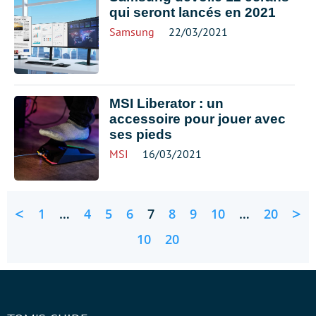
qui seront lancés en 2021
Samsung
22/03/2021
MSI Liberator : un
accessoire pour jouer avec
ses pieds
MSI
16/03/2021
<
>
1
…
4
5
6
7
8
9
10
…
20
10
20