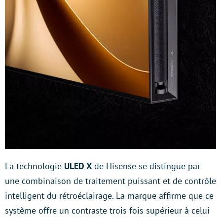
La technologie
ULED X
de Hisense se distingue par
une combinaison de traitement puissant et de contrôle
intelligent du rétroéclairage. La marque affirme que ce
système offre un contraste trois fois supérieur à celui