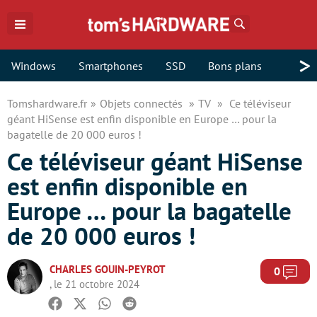
Rechercher
>
Windows
Smartphones
SSD
Bons plans
Tomshardware.fr
Objets connectés
TV
Ce téléviseur
géant HiSense est enfin disponible en Europe … pour la
bagatelle de 20 000 euros !
Ce téléviseur géant HiSense
est enfin disponible en
Europe … pour la bagatelle
de 20 000 euros !
CHARLES GOUIN-PEYROT
Com
0
, le 21 octobre 2024
Facebook
Twitter
Whatsapp
Reddit