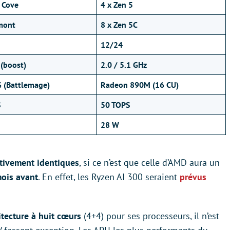
n Cove
4 x Zen 5
mont
8 x Zen 5C
12/24
 (boost)
2.0 / 5.1 GHz
 (Battlemage)
Radeon 890M (16 CU)
S
50 TOPS
28 W
ativement identiques
, si ce n’est que celle d’AMD aura un
ois avant
. En effet, les Ryzen AI 300 seraient
prévus
itecture à huit cœurs
(4+4) pour ses processeurs, il n’est