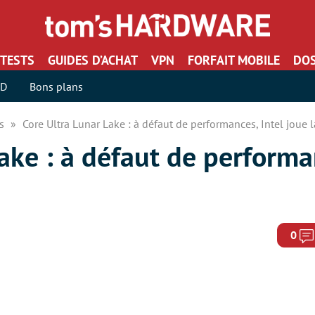
TESTS
GUIDES D’ACHAT
VPN
FORFAIT MOBILE
DOS
SD
Bons plans
rs
Core Ultra Lunar Lake : à défaut de performances, Intel joue l
ake : à défaut de performan
0