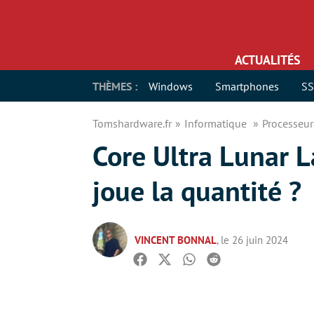
ACTUALITÉS
THÈMES :
Windows
Smartphones
S
Tomshardware.fr
Informatique
Processeu
Core Ultra Lunar L
joue la quantité ?
VINCENT BONNAL
, le 26 juin 2024
Facebook
Twitter
Whatsapp
Reddit