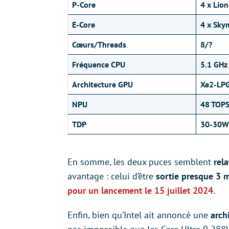
P-Core
4 x Lio
E-Core
4 x Sky
Cœurs/Threads
8/?
Fréquence CPU
5.1 GHz
Architecture GPU
Xe2-LPG
NPU
48 TOP
TDP
30-30W
En somme, les deux puces semblent
rel
avantage : celui d’être
sortie presque 3 m
pour un lancement le 15 juillet 2024.
Enfin, bien qu’Intel ait annoncé une
arch