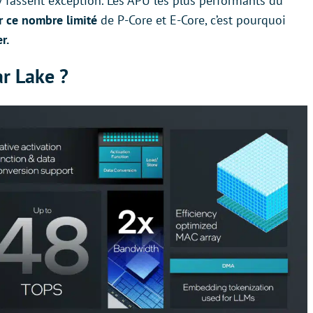
V fassent exception. Les APU les plus performants du
r ce nombre limité
de P-Core et E-Core, c’est pourquoi
r.
ar Lake ?